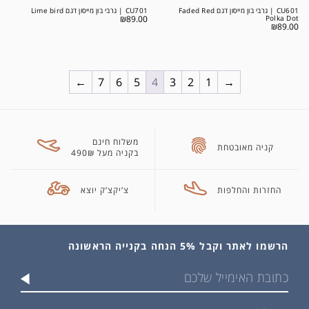
CU601 | גרבי בון מייסון דגם Faded Red
CU701 | גרבי בון מייסון דגם Lime bird
₪
89.00
Polka Dot
₪
89.00
←
7
6
5
4
3
2
1
→
משלוח חינם
קניה מאובטחת
בקניה מעל 490₪
החזרות והחלפות
צ’יקצ’ק יוצא
הרשמו לאתר וקבל 5% הנחה בקנייה הראשונה