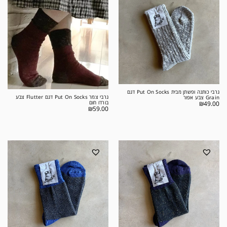
גרבי כותנה ופשתן מבית Put On Socks דגם
גרבי צמר Put On Socks דגם Flutter צבע
Grain צבע אפור
בורדו חום
₪
49.00
₪
59.00