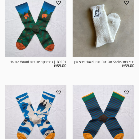
גרבי צמר Put On Socks דגם Hazel צבע לבן
BR201 | גרבי בון מייסון דגם House Wood
₪
89.00
₪
59.00