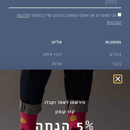
אני מאשר/ת את איסוף ושימוש בפרטים שלי בהתאם ל
מדיניות
הפרטיות
מהחנות
עלינו
גרביים
דברו איתנו
ביגוד
אודות
שמן זית ודבש
איפה קונים?
פקעות ובצלים
הבלוג של יודפת
ארכיון
גרביים עד הבית
הירשמו לאתר וקבלו
קוד קופון
מידע שימושי
שירות לקוחות
5% הנחה
החלפות והחזרות
בהודעות ווטסאפ בלבד