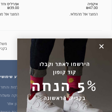
איקסיה
אמריליס ורוד
₪
39.00
₪
47.00
המוצר אזל מהמלאי.
המוצר אזל מה
הירשמו לאתר וקבלו
קוד קופון
5% הנחה
משלו
קניה מאובטחת
בקניה 
בקנייה הראשונה
מהחנות
עלינו
מידע שימושי
גרביים
דברו איתנו
החלפות והחזרו
ביגוד
אודות
אספקה ומשלוח
שמן זית ודבש
איפה קונים?
תקנון אתר
פקעות ובצלים
הבלוג של יודפת
הצהרת נגישות