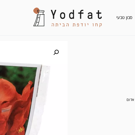
סבון טבעי
אדום