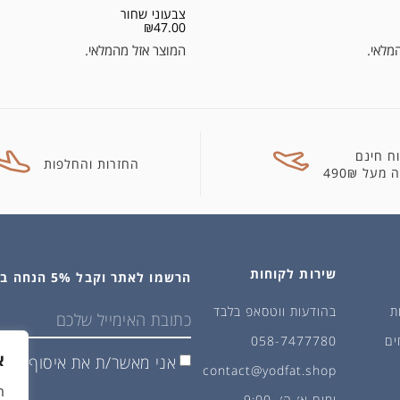
צבעוני שחור
₪
47.00
מלאי.
המוצר אזל מהמלאי.
ח חינם
החזרות והחלפות
מעל 490₪
שירות לקוחות
הרשמו לאתר וקבל 5% הנחה בקנייה הראשונה
ת
בהודעות ווטסאפ בלבד
ים
058-7477780
א
אני מאשר/ת את איסוף ושימ
contact@yodfat.shop
ימים א׳-ה׳,9:00-