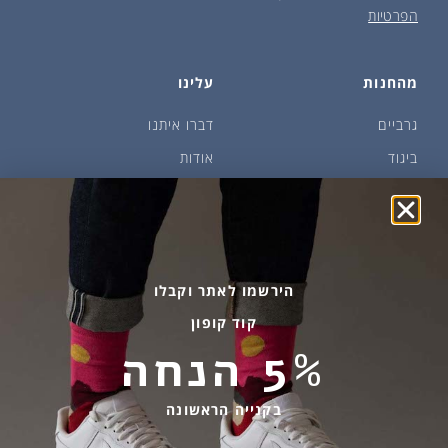
הפרטיות
מהחנות
עלינו
גרביים
דברו איתנו
ביגוד
אודות
שמן זית ודבש
איפה קונים?
פקעות ובצלים
הבלוג של יודפת
ארכיון
גרביים עד הבית
הירשמו לאתר וקבלו
קוד קופון
מידע שימושי
שירות לקוחות
5% הנחה
החלפות והחזרות
בהודעות ווטסאפ בלבד
אספקה ומשלוחים
058-7477780
בקנייה הראשונה
תקנון אתר
contact@yodfat.shop