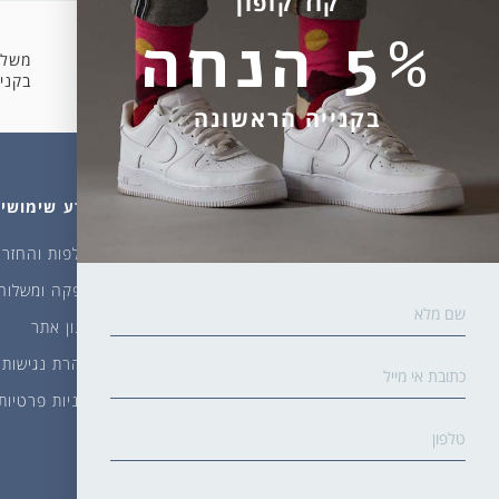
קוד קופון
5% הנחה
משלו
קניה מאובטחת
בקניה 
בקנייה הראשונה
מהחנות
עלינו
מידע שימושי
גרביים
דברו איתנו
החלפות והחזרו
ביגוד
אודות
אספקה ומשלוח
שמן זית ודבש
איפה קונים?
תקנון אתר
פקעות ובצלים
הבלוג של יודפת
הצהרת נגישות
ארכיון
מדיניות פרטיות
גרביים עד הבית