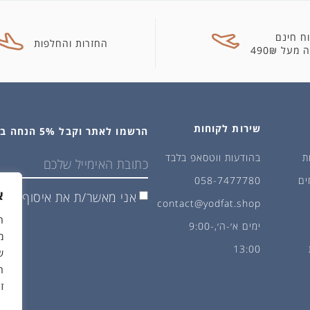
ח חינם
החזרות והחלפות
מעל 490₪
שירות לקוחות
הרשמו לאתר וקבל 5% הנחה בקנייה הראשונה
ת
בהודעות ווטסאפ בלבד
ים
058-7477780
א
אני מאשר/ת את איסוף ושימ
contact@yodfat.shop
ימים א׳-ה׳,9:00-
מ
13:00
ש
ה
ז