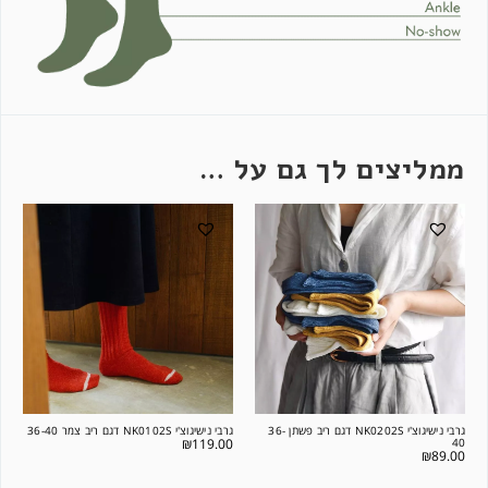
ממליצים לך גם על …
גרבי נישיגוצ'י NK0202S דגם ריב פשתן 36-
גרבי נישיגוצ'י NK0102S דגם ריב צמר 36-40
40
₪
119.00
₪
89.00