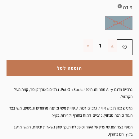
מידה
36-41
הוספה לסל
גרביים מדגם Airy מהמותג היפני Put On Socks. גרביים באורך קווטר, קצת מעל
הקרסול.
מרגיש כמו ללבוש אוויר. גרביים רכות עשויות משי וכותנה מרופדים ונעימים. משי בצד
העור וכותנה מבחוץ, גרביים חמות בחורף וקרירות בקיץ.
המשי בצד הפנימי עדין על העור וסופג לחות, כך שהן נשארות יבשות. המשי מרענן
בקיץ וחם בחורף.