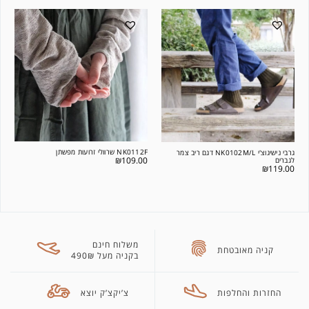
NK0112F שרוולי זרועות מפשתן
גרבי נישיגוצ'י NK0102M/L דגם ריב צמר
₪
109.00
לגברים
₪
119.00
משלוח חינם
קניה מאובטחת
בקניה מעל 490₪
החזרות והחלפות
צ’יקצ’ק יוצא