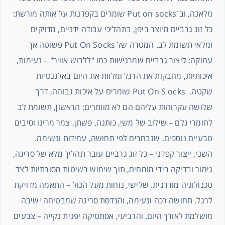
מלאכה, וב־Put on socks שומרים בקפדנות על אותה מורשת:
כל זוג גרביים מיוצר ביפן, בתהליכי עבודה ידניים, מדויקים
ומלאי תשומת לב. המטרה של Put On Socks פשוטה אך
עמוקה: ליצור גרביים שמרגישות כמו "ללבוש אוויר" – נעימות,
איכותיות, מחבקות את הרגל ומלוות את היום באלגנטיות
שקטה. Put On S ocks שומרים על איכות גבוהה, דרך
שלושה עקרוהות עליהם הם לא מוותרים: הראשון, תשומת לב
לחומרי גלם – שילוב של משי, כותנה, פשתן, צמר מרינו וסיבים
טבעיים נוספים, שנבחרים לפי תחושה, עמידות ונשימה.
השני, ייצור קפדני – כל זוג גרביים עובר תהליך מלא של סריגה,
גימור ובדיקה בידי מומחים, תוך שימוש בשיטות מסורתיות לצד
טכנולוגיה מודרנית. שלישי, נוחות מעל הכול – התאמה מדויקת
לרגל, תחושה רכה ונעימה, והנדסת סריגה שמבטיחה ישיבה
מושלמת לאורך היום. והרביעי, אסתטיקה יפנית נקייה – צבעים