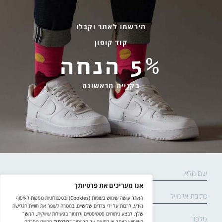
ארכיון
גרביים עד הבית
הירשמו לאתר וקבלו
קוד קופון
מידע שימושי
שירות לקוחות
5% הנחה
החלפות והחזרות
בהודעות ווטסאפ בלבד
אספקה ומשלוחים
058-7477780
בקנייה הראשונה
תקנון אתר
contact@yodfat.shop
הצהרת נגישות
ימים א׳-ה׳,9:00-13:00
מדיניות פרטיות
© yodfat.shop /
site by crossing parallels
/
קידום אתר