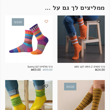
ממליצים לך גם על …
מבצע!
גרבי ספורט 2 פסים רקע כתום
גרבי סולמייט דגם Sunny
₪
69.00
₪
99.00
₪
24.00
מבצע!