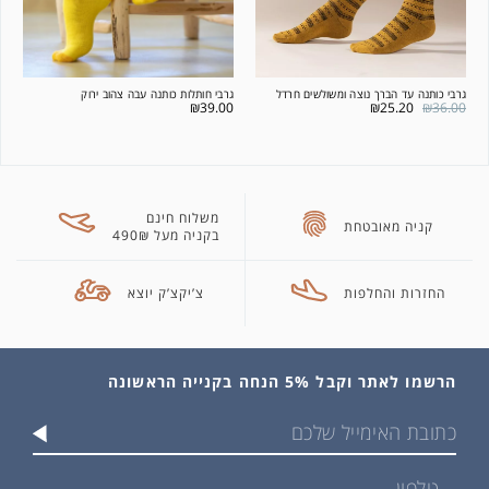
גרבי כותנה עד הברך נוצה ומשולשים חרדל
גרבי חותלות כותנה עבה צהוב ירוק
₪
39.00
₪
25.20
₪
36.00
משלוח חינם
קניה מאובטחת
בקניה מעל 490₪
החזרות והחלפות
צ’יקצ’ק יוצא
הרשמו לאתר וקבל 5% הנחה בקנייה הראשונה