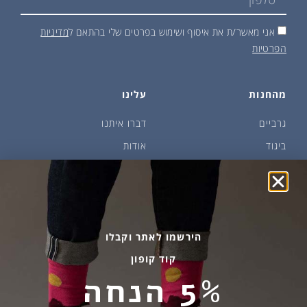
אני מאשר/ת את איסוף ושימוש בפרטים שלי בהתאם ל
מדיניות
הפרטיות
מהחנות
עלינו
גרביים
דברו איתנו
ביגוד
אודות
שמן זית ודבש
איפה קונים?
פקעות ובצלים
הבלוג של יודפת
ארכיון
גרביים עד הבית
הירשמו לאתר וקבלו
קוד קופון
מידע שימושי
שירות לקוחות
5% הנחה
החלפות והחזרות
בהודעות ווטסאפ בלבד