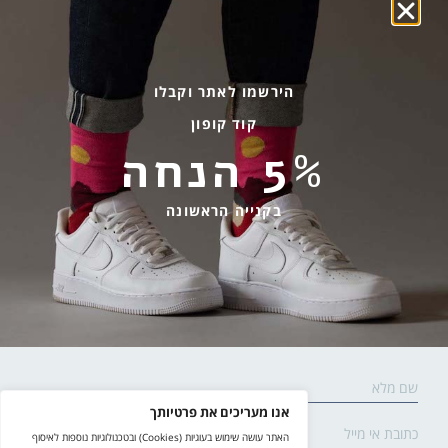
פקעות ובצלים
הבלוג של יודפת
ארכיון
גרביים עד הבית
הירשמו לאתר וקבלו
קוד קופון
מידע שימושי
שירות לקוחות
5% הנחה
החלפות והחזרות
בהודעות ווטסאפ בלבד
אספקה ומשלוחים
058-7477780
בקנייה הראשונה
תקנון אתר
contact@yodfat.shop
הצהרת נגישות
ימים א׳-ה׳,9:00-13:00
מדיניות פרטיות