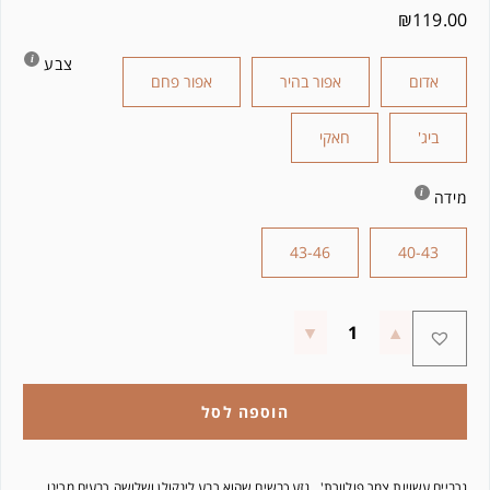
₪
119.00
צבע
אדום
אפור בהיר
אפור פחם
ביג'
חאקי
מידה
43-46
40-43
הוספה לסל
גרביים עשויות צמר פולוורת', גזע כבשים שהוא רבע לינקולן ושלושה רבעים מרינו.