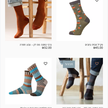
פק״ל מבית גרובים
גרבי כותנה פס דק – צבע חמרה
₪
32.00
₪
45.00
מבצע!
גרבי כותנה פס רחב – צבע חום אפור ביג׳
גרבי סולמייט צמר דגם Walnut