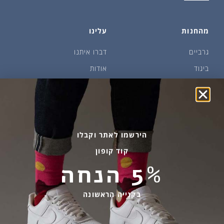
מהחנות
עלינו
גרביים
דברו איתנו
ביגוד
אודות
שמן זית ודבש
איפה קונים?
פקעות ובצלים
הבלוג של יודפת
ארכיון
גרביים עד הבית
הירשמו לאתר וקבלו
קוד קופון
מידע שימושי
שירות לקוחות
5% הנחה
החלפות והחזרות
בהודעות ווטסאפ בלבד
אספקה ומשלוחים
058-7477780
בקנייה הראשונה
תקנון אתר
contact@yodfat.shop