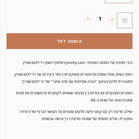
הוספה לסל
גרבי ספורט של המותג האיכותי: Jimmy Lion בשיתוף האמן רוי ליכטנשטיין.
דמות נשית, אחד המוטיבים החוזרים והאיקוניים ביותר ביצירתו של רוי ליכטנשטיין,
מתעוררת לחיים בעיצוב "נערה אתלטית עם סרט שיער" של רוי ליכטנשטיין".
האזורים המנוקדים והניגודיות בין צבעים שטוחים לקווים חדים משמרים את מהות
אמנות הפופ של שנות ה-60.
שילוב סריגת ריב עם קטעי פיקה חלקים שומרים על העושר הגרפי של היצירה
המקורית. שילוב מושלם של אמנות פורצת דרך וגישה עכשווית.