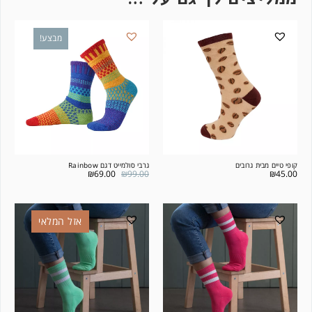
מבצע!
קופי טיים מבית גרובים
גרבי סולמייט דגם Rainbow
₪
69.00
₪
99.00
₪
45.00
אזל המלאי