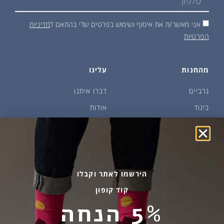
אני מאשר/ת את איסוף ושימוש בפרטים שלי בהתאם ל
מדיניות
הפרטיות
מהחנות
עלינו
גרביים
דברו איתנו
ביגוד
אודות
שמן זית ודבש
איפה קונים?
פקעות ובצלים
הבלוג של יודפת
ארכיון
גרביים עד הבית
הירשמו לאתר וקבלו
קוד קופון
מידע שימושי
שירות לקוחות
5% הנחה
החלפות והחזרות
בהודעות ווטסאפ בלבד