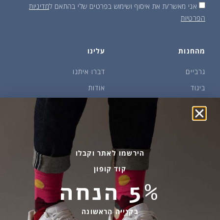
אני מאשר/ת את איסוף ושימוש בפרטים שלי בהתאם ל
מדיניות
הפרטיות
מהחנות
עלינו
גרביים
דברו איתנו
ביגוד
אודות
שמן זית ודבש
איפה קונים?
פקעות ובצלים
הבלוג של יודפת
ארכיון
גרביים עד הבית
הירשמו לאתר וקבלו
קוד קופון
מידע שימושי
שירות לקוחות
5% הנחה
החלפות והחזרות
בהודעות ווטסאפ בלבד
אספקה ומשלוחים
058-7477780
בקנייה הראשונה