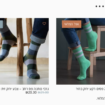
…
אזל המלאי
מ
גרבי כותנה פס רחב – צבע ירוק זית ו
₪
20.30
₪
29.00
מלאי.