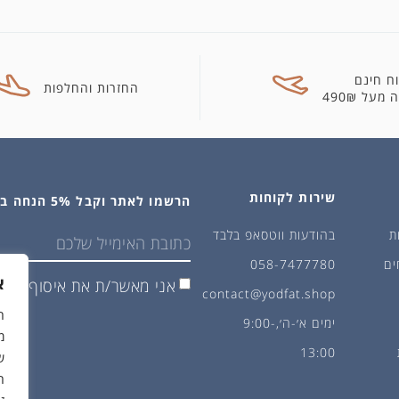
ח חינם
החזרות והחלפות
מעל 490₪
שירות לקוחות
הרשמו לאתר וקבל 5% הנחה בקנייה הראשונה
ת
בהודעות ווטסאפ בלבד
ים
058-7477780
א
אני מאשר/ת את איסוף ושימ
contact@yodfat.shop
ימים א׳-ה׳,9:00-
מ
13:00
ש
ה