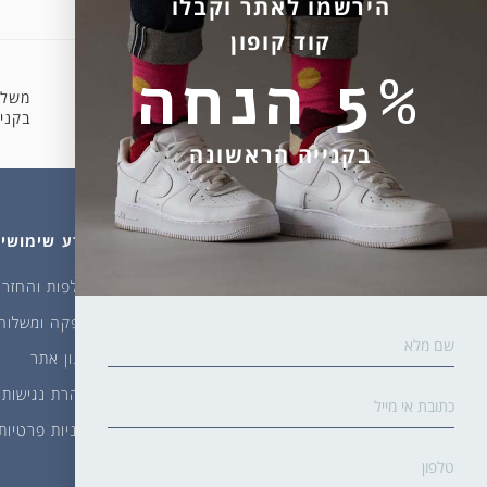
הירשמו לאתר וקבלו
קוד קופון
5% הנחה
משלו
קניה מאובטחת
בקניה 
בקנייה הראשונה
מהחנות
עלינו
מידע שימושי
גרביים
דברו איתנו
החלפות והחזרו
ביגוד
אודות
אספקה ומשלוח
שמן זית ודבש
איפה קונים?
תקנון אתר
פקעות ובצלים
הבלוג של יודפת
הצהרת נגישות
ארכיון
מדיניות פרטיות
גרביים עד הבית