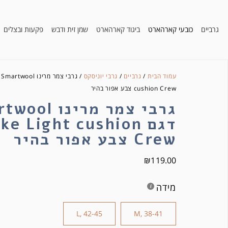
גרביים
כובעי קארהארט
ביגוד קארהארט
שמן זית ודבש
פקעות ובצלים
עמוד הבית
/
גרביים
/
גרבי יוניסקס
cushion Crew צבע אפור בהיר
גרבי צמר מרינו
דגם ke Light cushion
Crew צבע אפור בהיר
₪
119.00
מידה
L, 42-45
M, 38-41