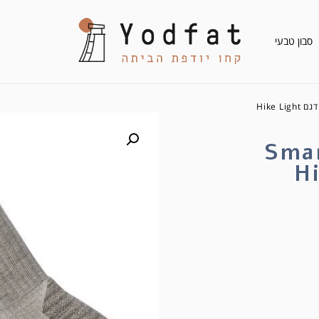
סבון טבעי
/ גרבי צמר מרינו Smartwool דגם Hike Light
 Smartwool
Hi