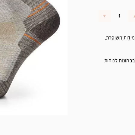
ותר של smartwool בעלות עמידות משופרת,
בהונות לנוחות