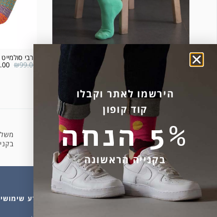
גרבי ספורט 2 פסים רקע ירוק בהיר
גרבי סולמייט דגם
.00
₪
99.00
₪
24.00
המוצר אזל מהמלאי.
הירשמו לאתר וקבלו
קוד קופון
5% הנחה
משלו
קניה מאובטחת
בקניה 
בקנייה הראשונה
מהחנות
עלינו
מידע שימושי