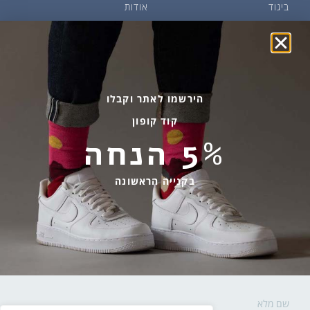
ביגוד
אודות
שמן זית ודבש
איפה קונים?
פקעות ובצלים
הבלוג של יודפת
ארכיון
גרביים עד הבית
הירשמו לאתר וקבלו
קוד קופון
מידע שימושי
שירות לקוחות
5% הנחה
החלפות והחזרות
בהודעות ווטסאפ בלבד
אספקה ומשלוחים
058-7477780
בקנייה הראשונה
תקנון אתר
contact@yodfat.shop
הצהרת נגישות
ימים א׳-ה׳,9:00-13:00
מדיניות פרטיות