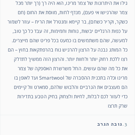
גילו את היתרונות של צמר מרינו, הוא היה רך (רך יותר מכל
צמר שהרגישו אי פעם), מנדף לחות, מווסת את החום (חם
כשקר, וקריר כשחם), בר קיימא ומנטרל את הריח – עוזר לשמור
על כפות הרגליים יבשות, נוחות וחמימות, זה עבד כל כך טוב,
למעשה, שהם משתמשים בו כמעט בכל פריט שהם מייצרים.
כל המותג נבנה על הרצון להרגיש נוח בהרפתקאות בחוץ – הם
רצו ללכת רחוק יותר ולחוות יותר. והרצון הזה ממשיך לתדלק
את כל מה שהם עושים. החל משרשרת האספקה ​​של צמר
מרינו וכלה בתכנית ההסברה של Smartwool ועד לאופן בו
הם מעצבים את הגרביים והלבוש שלהם, סמארט וול קיימים
כדי לעזור לכם לבלות, לחיות ולצחוק בחיק הטבע בתדירות
שרק תרצו
3.
גובה הגרב