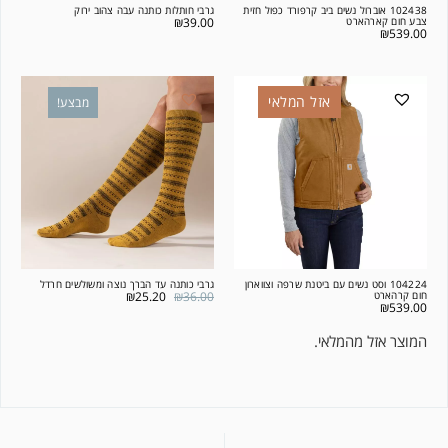
102438 אוברול נשים ביב קרפורד כפול חזית
גרבי חותלות כותנה עבה צהוב ירוק
צבע חום קארהארט
39.00
₪
₪
539.00
אזל המלאי
מבצע!
104224 וסט נשים עם ביטנת שרפה וצווארון
גרבי כותנה עד הברך נוצה ומשולשים חרדל
חום קרהארט
36.00
₪
25.20
₪
₪
539.00
המוצר אזל מהמלאי.