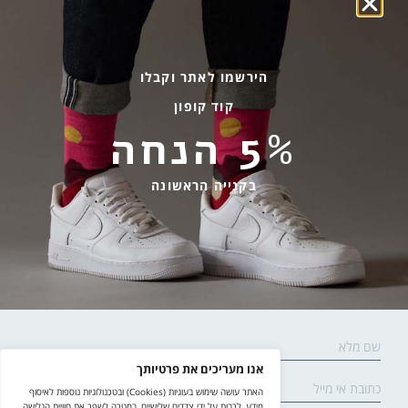
פקעות ובצלים
הבלוג של יודפת
ארכיון
גרביים עד הבית
הירשמו לאתר וקבלו
קוד קופון
מידע שימושי
שירות לקוחות
5% הנחה
החלפות והחזרות
בהודעות ווטסאפ בלבד
אספקה ומשלוחים
058-7477780
בקנייה הראשונה
תקנון אתר
contact@yodfat.shop
הצהרת נגישות
ימים א׳-ה׳,9:00-13:00
מדיניות פרטיות
© yodfat.shop /
site by crossing parallels
/
קידום אתר