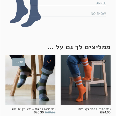
ממליצים לך גם על …
מבצע!
גרבי ספורט 2 פסים רקע כתום
גרבי כותנה פס רחב – צבע ירוק זית ואפור
₪
20.30
₪
29.00
₪
24.00