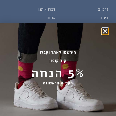
גרביים
דברו איתנו
ביגוד
אודות
שמן זית ודבש
איפה קונים?
פקעות ובצלים
הבלוג של יודפת
ארכיון
גרביים עד הבית
הירשמו לאתר וקבלו
קוד קופון
מידע שימושי
שירות לקוחות
5% הנחה
החלפות והחזרות
בהודעות ווטסאפ בלבד
אספקה ומשלוחים
058-7477780
בקנייה הראשונה
תקנון אתר
contact@yodfat.shop
הצהרת נגישות
ימים א׳-ה׳,9:00-13:00
מדיניות פרטיות