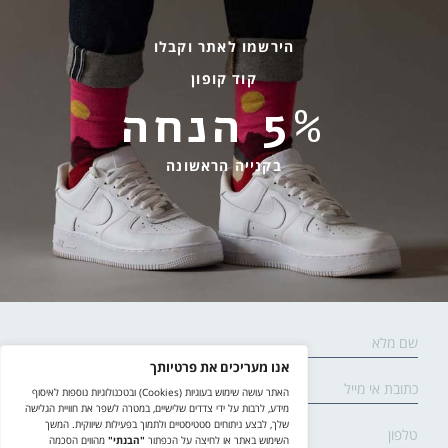
ארכיון
גרביים עד הבית
הירשמו לאתר וקבלו
קוד קופון
מידע שימושי
שירות לקוחות
5% הנחה
החלפות והחזרות
בהודעות ווטסאפ בלבד
אספקה ומשלוחים
058-7477780
בקנייה הראשונה
תקנון אתר
contact@yodfat.shop
הצהרת נגישות
ימים א׳-ה׳,9:00-13:00
מדיניות פרטיות
© yodfat.shop /
site by crossing parallels
/
קידום אתר