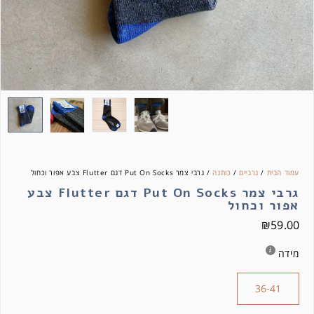
עמוד הבית
/
גרביים
/
כותנה
/ גרבי צמר Put On Socks דגם Flutter צבע אפור וכחול
גרבי צמר Put On Socks דגם Flutter צבע
אפור וכחול
₪
59.00
מידה
36-41