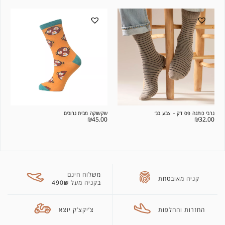
גרבי כותנה פס דק – צבע בג׳
שקשוקה מבית גרובים
₪
45.00
₪
32.00
משלוח חינם
קניה מאובטחת
בקניה מעל 490₪
החזרות והחלפות
צ’יקצ’ק יוצא