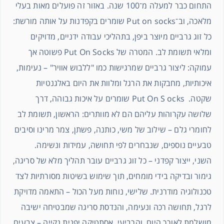
התחום כבר למעלה מ־100 שנה. באזור זה פועלים מאות בעלי
מלאכה, וב־Put on socks שומרים בקפדנות על אותה מורשת:
כל זוג גרביים מיוצר ביפן, בתהליכי עבודה ידניים, מדויקים
ומלאי תשומת לב. המטרה של Put On Socks פשוטה אך
עמוקה: ליצור גרביים שמרגישות כמו "ללבוש אוויר" – נעימות,
איכותיות, מחבקות את הרגל ומלוות את היום באלגנטיות
שקטה. Put On S ocks שומרים על איכות גבוהה, דרך
שלושה עקרוהות עליהם הם לא מוותרים: הראשון, תשומת לב
לחומרי גלם – שילוב של משי, כותנה, פשתן, צמר מרינו וסיבים
טבעיים נוספים, שנבחרים לפי תחושה, עמידות ונשימה.
השני, ייצור קפדני – כל זוג גרביים עובר תהליך מלא של סריגה,
גימור ובדיקה בידי מומחים, תוך שימוש בשיטות מסורתיות לצד
טכנולוגיה מודרנית. שלישי, נוחות מעל הכול – התאמה מדויקת
לרגל, תחושה רכה ונעימה, והנדסת סריגה שמבטיחה ישיבה
מושלמת לאורך היום. והרביעי, אסתטיקה יפנית נקייה – צבעים