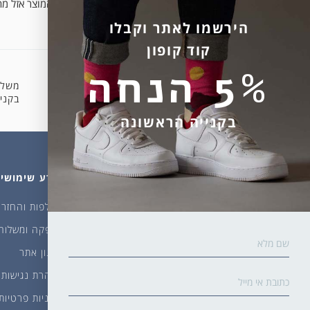
המוצר אזל מה
הירשמו לאתר וקבלו
קוד קופון
5% הנחה
משלו
קניה מאובטחת
בקניה 
בקנייה הראשונה
מהחנות
עלינו
מידע שימושי
גרביים
דברו איתנו
החלפות והחזרו
ביגוד
אודות
אספקה ומשלוח
שמן זית ודבש
איפה קונים?
תקנון אתר
פקעות ובצלים
הבלוג של יודפת
הצהרת נגישות
ארכיון
מדיניות פרטיות