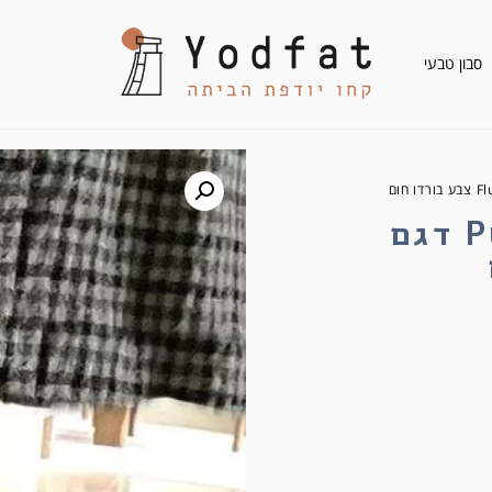
סבון טבעי
גרבי צמר Put On Socks דגם