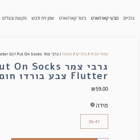
גרביים
כובעי קארהארט
ביגוד קארהארט
שמן זית ודבש
פקעות ובצלים
עמוד הבית
/
גרביים
/
כותנה
/ גרבי צמר Put On Socks דגם Flutter צבע בורדו חום
Flutter צבע בורדו חום
₪
59.00
מידה
36-41