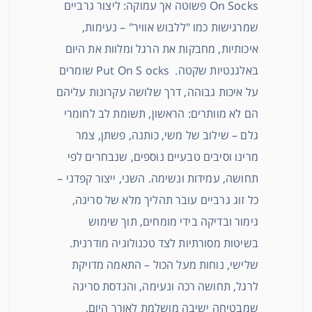
On Socks פשוטה אך עמוקה: ליצור גרביים
שמרגישות כמו "ללבוש אוויר" – נעימות,
איכותיות, מחבקות את הרגל ומלוות את היום
באלגנטיות שקטה. Put On S ocks שומרים
על איכות גבוהה, דרך שלושה עקרונות עליהם
הם לא מוותרים: הראשון, תשומת לב לחומרי
גלם – שילוב של משי, כותנה, פשתן, צמר
מרינו וסיבים טבעיים נוספים, שנבחרים לפי
תחושה, עמידות ונשימה. השני, ייצור קפדני –
כל זוג גרביים עובר תהליך מלא של סריגה,
גימור ובדיקה בידי מומחים, תוך שימוש
בשיטות מסורתיות לצד טכנולוגיה מודרנית.
שלישי, נוחות מעל הכול – התאמה מדויקת
לרגל, תחושה רכה ונעימה, והנדסת סריגה
שמבטיחה ישיבה מושלמת לאורך היום.