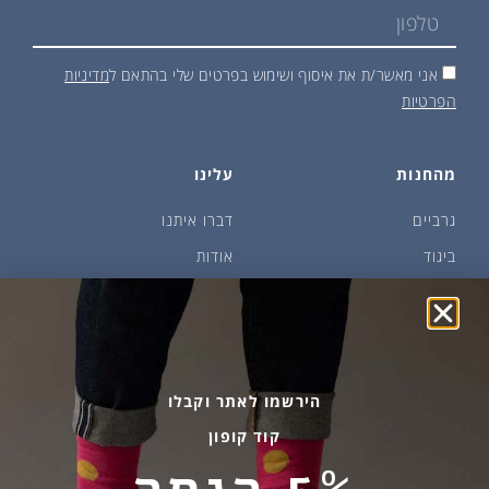
אני מאשר/ת את איסוף ושימוש בפרטים שלי בהתאם ל
מדיניות
הפרטיות
מהחנות
עלינו
גרביים
דברו איתנו
ביגוד
אודות
שמן זית ודבש
איפה קונים?
פקעות ובצלים
הבלוג של יודפת
ארכיון
גרביים עד הבית
הירשמו לאתר וקבלו
קוד קופון
מידע שימושי
שירות לקוחות
5% הנחה