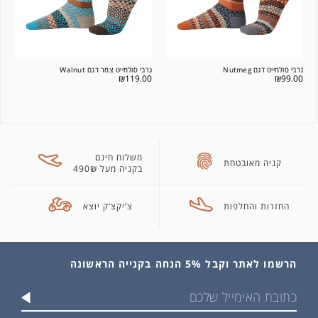
גרבי סולמייט דגם Nutmeg
גרבי סולמייט צמר דגם Walnut
₪
119.00
₪
99.00
משלוח חינם
קניה מאובטחת
בקניה מעל 490₪
החזרות והחלפות
צ’יקצ’ק יוצא
הרשמו לאתר וקבל 5% הנחה בקנייה הראשונה