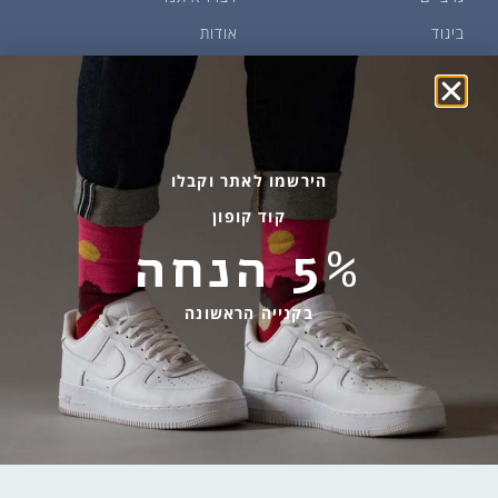
ביגוד
אודות
שמן זית ודבש
איפה קונים?
פקעות ובצלים
הבלוג של יודפת
ארכיון
גרביים עד הבית
הירשמו לאתר וקבלו
קוד קופון
מידע שימושי
שירות לקוחות
5% הנחה
החלפות והחזרות
בהודעות ווטסאפ בלבד
אספקה ומשלוחים
058-7477780
בקנייה הראשונה
תקנון אתר
contact@yodfat.shop
הצהרת נגישות
ימים א׳-ה׳,9:00-13:00
מדיניות פרטיות