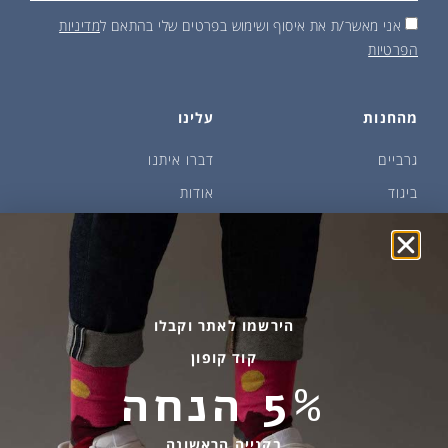
אני מאשר/ת את איסוף ושימוש בפרטים שלי בהתאם ל
מדיניות
הפרטיות
מהחנות
עלינו
גרביים
דברו איתנו
ביגוד
אודות
שמן זית ודבש
איפה קונים?
פקעות ובצלים
הבלוג של יודפת
ארכיון
גרביים עד הבית
הירשמו לאתר וקבלו
קוד קופון
מידע שימושי
שירות לקוחות
5% הנחה
החלפות והחזרות
בהודעות ווטסאפ בלבד
אספקה ומשלוחים
058-7477780
בקנייה הראשונה