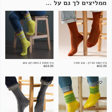
ממליצים לך גם על …
גרבי כותנה פס דק – צבע חמרה
גרבי ספורט 2 פסים רקע צהוב
₪
24.00
₪
32.00