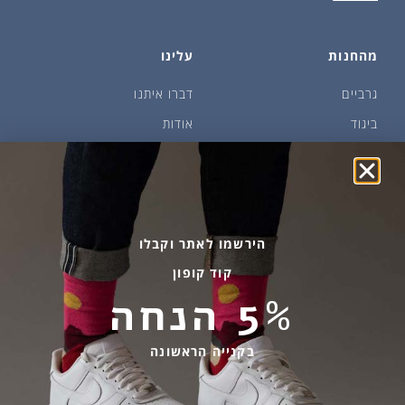
מהחנות
עלינו
גרביים
דברו איתנו
ביגוד
אודות
שמן זית ודבש
איפה קונים?
פקעות ובצלים
הבלוג של יודפת
ארכיון
גרביים עד הבית
הירשמו לאתר וקבלו
קוד קופון
מידע שימושי
שירות לקוחות
5% הנחה
החלפות והחזרות
בהודעות ווטסאפ בלבד
אספקה ומשלוחים
058-7477780
בקנייה הראשונה
תקנון אתר
contact@yodfat.shop