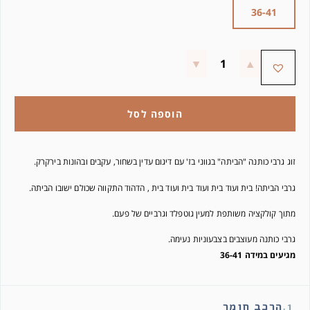
36-41
הוספה לסל
זוג גרבי כותנה "הביתה" בגווני בז' עם דיגום עדין בשחור, עקבים ובהונות בירקרק.
גרבי הביתה! בית ועוד בית ועוד בית ועוד בית , הדהוד התקווה שכולם ישובו הביתה.
מתוך קולקציה משותפת למעין גוטפלד וגרביים של פעם.
גרבי כותנה מעוצבים בצבעוניות נעימה.
מגיעים במידה 36-41
1.
הרכב חומר