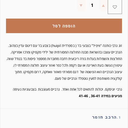
הוספה לסל
זוג גרבי כותנה "וויפיל" בצבעי בז' ( בספרדית huipil) בצבע בז' עם דיגום עדין בצהוב.
הגרביים עוצבו בהשראת מבנה החולצה המסורתית של ילידי מקסיקו ומרכז אמריקה.
החולצות והשמלות בעלות גזרה ריבועית רחבה מחוברות ממספר פיסות בד בגודל שווה.
עיטורן נעשה בעת האריגה או עם רקמה ולכל כפר ואזור עיצוב חולצה המסורתי לו.
עיצוב הגרביים הוא הפשטה של דגם מסורתי מאזור וואחקה, דרום מקסיקו. מתוך
קולקציה משותפת למעין גוטפלד וגרביים של פעם.
גרבי יוניסקס. יכולות להתאים לכל אחת ואחד. גרביים מעוצבות בצבעוניות נעימה
מגיעים במידה 36-41 , 41-46
1.
הרכב חומר