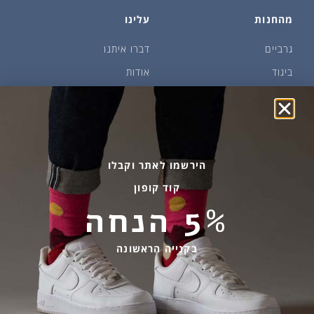
מהחנות
עלינו
גרביים
דברו איתנו
ביגוד
אודות
שמן זית ודבש
איפה קונים?
פקעות ובצלים
הבלוג של יודפת
ארכיון
גרביים עד הבית
הירשמו לאתר וקבלו
קוד קופון
מידע שימושי
שירות לקוחות
5% הנחה
החלפות והחזרות
בהודעות ווטסאפ בלבד
אספקה ומשלוחים
058-7477780
בקנייה הראשונה
תקנון אתר
contact@yodfat.shop
הצהרת נגישות
ימים א׳-ה׳,9:00-13:00