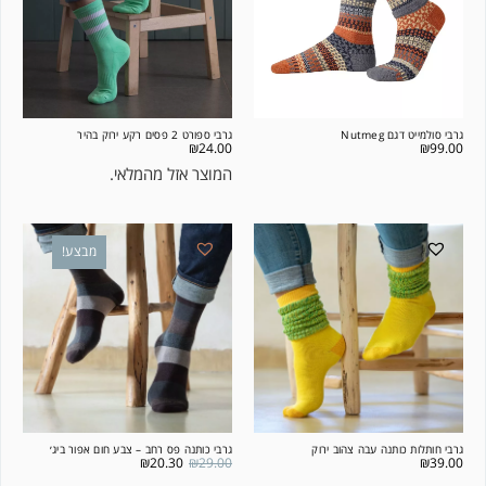
גרבי סולמייט דגם Nutmeg
גרבי ספורט 2 פסים רקע ירוק בהיר
₪
24.00
₪
99.00
המוצר אזל מהמלאי.
מבצע!
גרבי חותלות כותנה עבה צהוב ירוק
גרבי כותנה פס רחב – צבע חום אפור ביג׳
₪
20.30
₪
29.00
₪
39.00