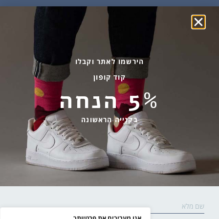
שמן זית ודבש
איפה קונים?
פקעות ובצלים
הבלוג של יודפת
ארכיון
גרביים עד הבית
הירשמו לאתר וקבלו
קוד קופון
מידע שימושי
שירות לקוחות
5% הנחה
החלפות והחזרות
בהודעות ווטסאפ בלבד
אספקה ומשלוחים
058-7477780
בקנייה הראשונה
תקנון אתר
contact@yodfat.shop
הצהרת נגישות
ימים א׳-ה׳,9:00-13:00
מדיניות פרטיות