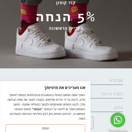
קוד קופון
מידע שימושי
שירות לקוחות
5% הנחה
החלפות והחזרות
בהודעות ווטסאפ בלבד
אספקה ומשלוחים
058-7477780
בקנייה הראשונה
תקנון אתר
contact@yodfat.shop
הצהרת נגישות
ימים א׳-ה׳,9:00-13:00
מדיניות פרטיות
© yodfat.shop /
site by crossing parallels
/
קידום אתר
שליחה