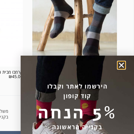
גרבי כותנה פס רחב – צבע חום אפור ביג׳
קרמבו מבית ג
₪
45.00
₪
20.30
₪
29.00
הירשמו לאתר וקבלו
קוד קופון
5% הנחה
משלו
קניה מאובטחת
בקניה 
בקנייה הראשונה