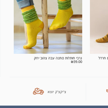
 חרדל
גרבי חותלות כותנה עבה צהוב ירוק
₪
39.00
צ’יקצ’ק יוצא