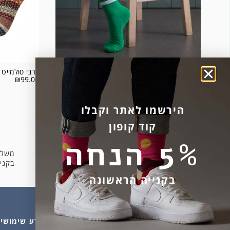
גרבי ספורט 2 פסים רקע ירוק
גרבי סולמייט דגם 
₪
99.00
₪
24.00
המוצר אזל מהמלאי.
הירשמו לאתר וקבלו
קוד קופון
5% הנחה
משלו
קניה מאובטחת
בקניה 
בקנייה הראשונה
מהחנות
עלינו
מידע שימושי