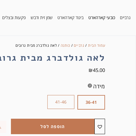
גרביים
כובעי קארהארט
ביגוד קארהארט
שמן זית ודבש
פקעות ובצלים
עמוד הבית
/
גרביים
/
כותנה
/ לאה גולדברג מבית גרובים
לאה גולדברג מבית גרוב
₪
45.00
מידה
41-46
36-41
הוספה לסל