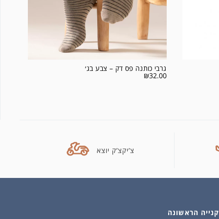
גרבי כותנה פס דק – צבע בג׳
₪
32.00
צ’יקצ’ק יוצא