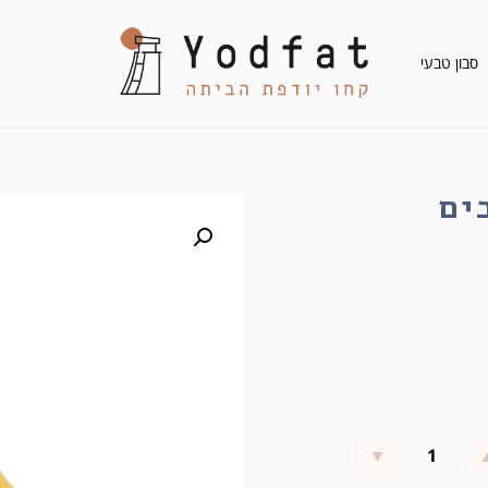
סבון טבעי
ים