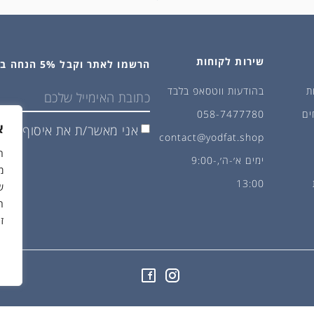
שירות לקוחות
הרשמו לאתר וקבל 5% הנחה בקנייה הראשונה
ת
בהודעות ווטסאפ בלבד
ים
058-7477780
א
אני מאשר/ת את איסוף ושימ
contact@yodfat.shop
ימים א׳-ה׳,9:00-
מ
13:00
ש
ה
ז