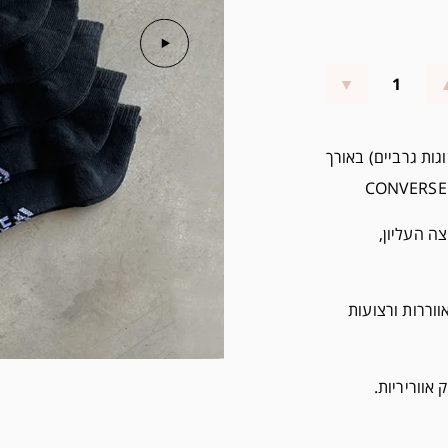
מבצע הכולל שלוש שליישיות גרביים (סך הכל 9 זוגות גרביים) באורך
צה העליון,
ווררות ורצועות
אווריריות.