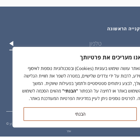
נו מעריכים את פרטיותך
וש בפרטים שלי בהתאם ל
מדיניות הפרטיות
האתר עושה שימוש בעוגיות (Cookies) ובטכנולוגיות נוספות לאיסוף
ידע, לרבות על ידי צדדים שלישיים, במטרה לשפר את חוויית הגלישה
לך, לבצע ניתוחים סטטיסטיים ולתמוך בפעילות שיווקית. המשך
שימוש באתר או לחיצה על הכפתור
"הבנתי"
מהווים הסכמה לשימוש
ה. לפרטים נוספים ניתן לעיין במדיניות הפרטיות המעודכנת באתר.
הבנתי
© yodfat.shop /
site by crossing parallels
/
קידום
אתר