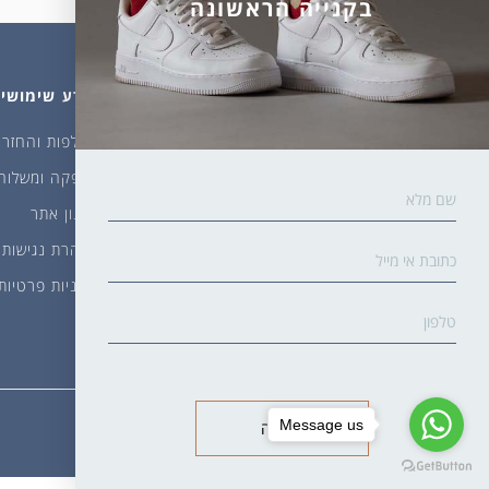
בקנייה הראשונה
מהחנות
עלינו
מידע שימושי
גרביים
דברו איתנו
החלפות והחזרו
ביגוד
אודות
אספקה ומשלוח
שמן זית ודבש
איפה קונים?
תקנון אתר
פקעות ובצלים
הבלוג של יודפת
הצהרת נגישות
ארכיון
מדיניות פרטיות
גרביים עד הבית
Message us
שליחה