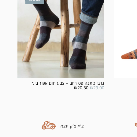
גרבי כותנה פס רחב – צבע חום אפור ביג׳
₪
20.30
₪
29.00
צ’יקצ’ק יוצא