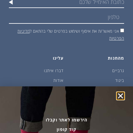
אני מאשר/ת את איסוף ושימוש בפרטים שלי בהתאם ל
מדיניות
הפרטיות
מהחנות
עלינו
גרביים
דברו איתנו
ביגוד
אודות
שמן זית ודבש
איפה קונים?
פקעות ובצלים
הבלוג של יודפת
ארכיון
גרביים עד הבית
הירשמו לאתר וקבלו
קוד קופון
מידע שימושי
שירות לקוחות