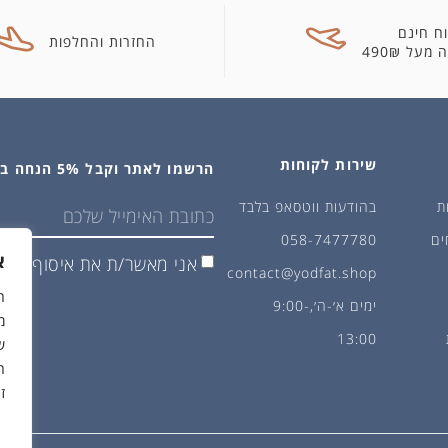
ח חינם
החזרות והחלפות
מעל 490₪
שירות לקוחות
הרשמו לאתר וקבל 5% הנחה בקנייה הראשונה
ת
בהודעות ווטסאפ בלבד
ים
058-7477780
א
אני מאשר/ת את איסוף ושימ
contact@yodfat.shop
ימים א׳-ה׳,9:00-
מ
13:00
ש
ה
ז