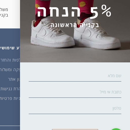
5% הנחה
משלו
קניה מאובטחת
בקניה 
בקנייה הראשונה
מהחנות
עלינו
מידע שימושי
גרביים
דברו איתנו
החלפות והחזרו
ביגוד
אודות
אספקה ומשלוח
שמן זית ודבש
איפה קונים?
תקנון אתר
פקעות ובצלים
הבלוג של יודפת
הצהרת נגישות
ארכיון
מדיניות פרטיות
גרביים עד הבית