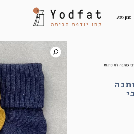
סבון טבעי
בי כותנה לתינוקות
תנה
י