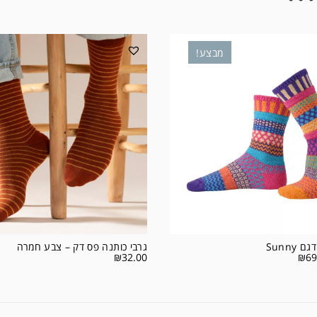
מבצע!
 Sunny
גרבי כותנה פס דק – צבע חמרה
₪
32.00
₪
69