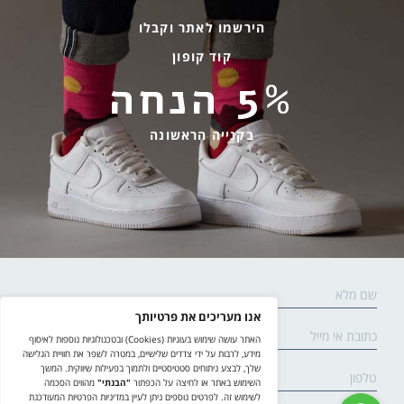
גרביים עד הבית
הירשמו לאתר וקבלו
קוד קופון
מידע שימושי
שירות לקוחות
5% הנחה
החלפות והחזרות
בהודעות ווטסאפ בלבד
אספקה ומשלוחים
058-7477780
בקנייה הראשונה
תקנון אתר
contact@yodfat.shop
הצהרת נגישות
ימים א׳-ה׳,9:00-13:00
מדיניות פרטיות
© yodfat.shop /
site by crossing parallels
/
קידום אתר