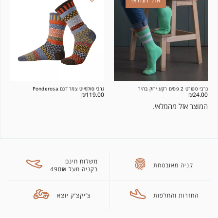
גרבי ספורט 2 פסים רקע ירוק בהיר
גרבי סולמייט צמר דגם Ponderosa
₪
119.00
₪
24.00
המוצר אזל מהמלאי.
משלוח חינם
קניה מאובטחת
בקניה מעל 490₪
החזרות והחלפות
צ’יקצ’ק יוצא