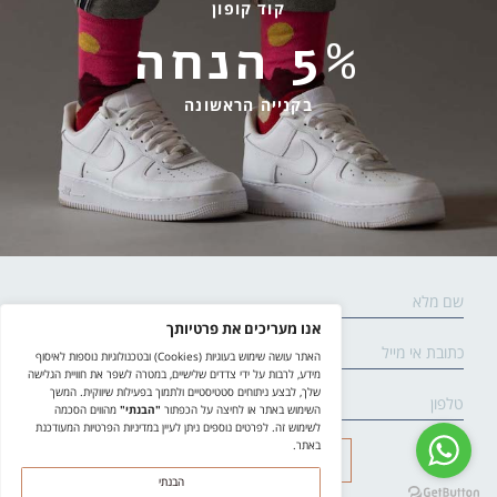
קוד קופון
מידע שימושי
שירות לקוחות
5% הנחה
החלפות והחזרות
בהודעות ווטסאפ בלבד
אספקה ומשלוחים
058-7477780
בקנייה הראשונה
תקנון אתר
contact@yodfat.shop
הצהרת נגישות
ימים א׳-ה׳,9:00-13:00
מדיניות פרטיות
© yodfat.shop /
site by crossing parallels
/
קידום אתר
שליחה