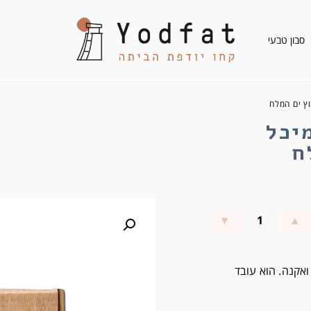
סבון טבעי
וץ ים המלח
יכל
ח
ואקנה. הוא עובד