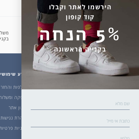
הירשמו לאתר וקבלו
קוד קופון
5% הנחה
משלו
קניה מאובטחת
בקניה 
בקנייה הראשונה
מהחנות
עלינו
מידע שימושי
גרביים
דברו איתנו
החלפות והחזרו
ביגוד
אודות
אספקה ומשלוח
שמן זית ודבש
איפה קונים?
תקנון אתר
פקעות ובצלים
הבלוג של יודפת
הצהרת נגישות
ארכיון
מדיניות פרטיות
גרביים עד הבית