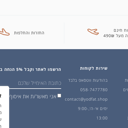
ח חינם
החזרות והחלפות
מעל 490₪
שירות לקוחות
הרשמו לאתר וקבל 5% הנחה בקנייה הראשונה
ת
בהודעות ווטסאפ בלבד
ים
058-7477780
א
אני מאשר/ת את איסוף ושימ
contact@yodfat.shop
ימים א׳-ה׳,9:00-
מ
13:00
ש
ה