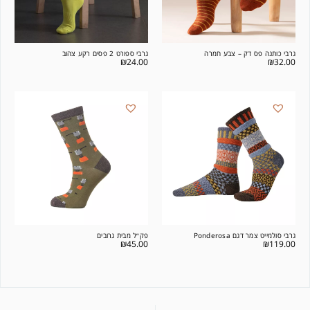
גרבי כותנה פס דק – צבע חמרה
גרבי ספורט 2 פסים רקע צהוב
₪
24.00
₪
32.00
גרבי סולמייט צמר דגם Ponderosa
פק״ל מבית גרובים
₪
45.00
₪
119.00