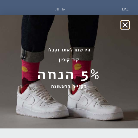
ביגוד
אודות
שמן זית ודבש
איפה קונים?
פקעות ובצלים
הבלוג של יודפת
ארכיון
גרביים עד הבית
הירשמו לאתר וקבלו
קוד קופון
מידע שימושי
שירות לקוחות
5% הנחה
החלפות והחזרות
בהודעות ווטסאפ בלבד
אספקה ומשלוחים
058-7477780
בקנייה הראשונה
תקנון אתר
contact@yodfat.shop
הצהרת נגישות
ימים א׳-ה׳,9:00-13:00
מדיניות פרטיות