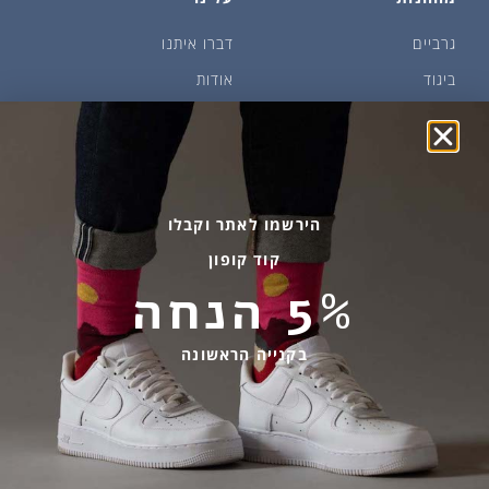
גרביים
דברו איתנו
ביגוד
אודות
שמן זית ודבש
איפה קונים?
פקעות ובצלים
הבלוג של יודפת
ארכיון
גרביים עד הבית
הירשמו לאתר וקבלו
קוד קופון
מידע שימושי
שירות לקוחות
5% הנחה
החלפות והחזרות
בהודעות ווטסאפ בלבד
אספקה ומשלוחים
058-7477780
בקנייה הראשונה
תקנון אתר
contact@yodfat.shop
הצהרת נגישות
ימים א׳-ה׳,9:00-13:00
מדיניות פרטיות