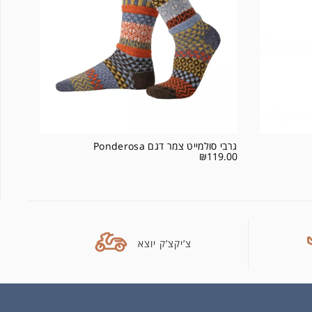
גרבי סולמייט צמר דגם Ponderosa
₪
119.00
צ’יקצ’ק יוצא