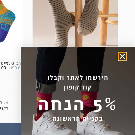
גרבי כותנה פס דק – צבע בג׳
גרבי סולמייט דגם w
.00
₪
99.00
₪
32.00
הירשמו לאתר וקבלו
קוד קופון
5% הנחה
משלו
קניה מאובטחת
בקניה 
בקנייה הראשונה