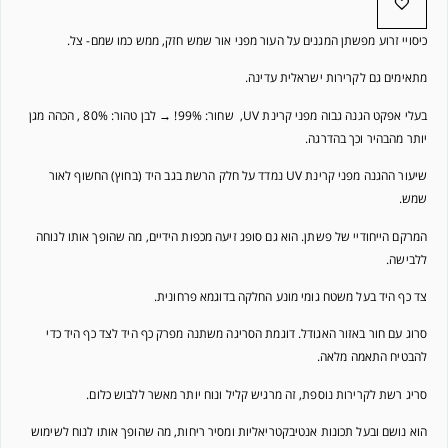
כיסויי זרוע מפשתן המגנים על העור מפני אור שמש חזק, ממש כמו שמם- צל.
מתאימים גם לקרירות ישראלית עדינה.
בעלי אפקט הגנה גבוה מפני קרינת UV, שחור: 99%! → לבן טהור: 80% , הכהה מגן
יותר מהבהיר וכך בהדרגה.
שיעור ההגנה מפני קרינת UV נמדד על חלק הרשת בגב היד (בחוץ) החשוף לאור
שמש.
המרקם הייחודיי של פשתן. הוא גם סופג זיעה מכפות הידיים, מה שהופך אותו לנוחה
ללבישה.
צד כף היד בעל משטח גומי מונע החלקה בדוגמא פרחונית.
סרוג עם חור באזור האגודל. דוגמת הסריגה משתנה מפרק כף היד לצד כף היד כדי
להבטיח התאמה מלאה.
סריג רשת לקרירות נוספת, זה מרגיש קליל ונוח יותר מאשר ללבוש כלום.
הוא נושם ובעל תכונות אנטיבקטריאליות ומסיר ריחות, מה שהופך אותו לנוח לשימוש