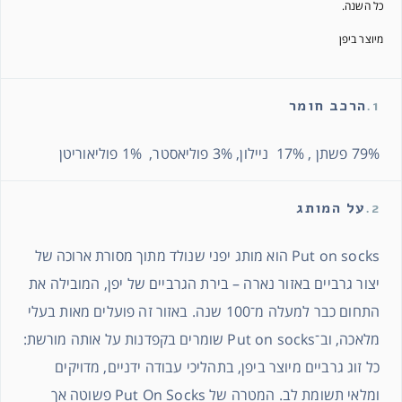
כל השנה.
מיוצר ביפן
1.
הרכב חומר
79% פשתן , 17% ניילון, 3% פוליאסטר, 1% פוליאוריטן
2.
על המותג
Put on socks הוא מותג יפני שנולד מתוך מסורת ארוכה של
יצור גרביים באזור נארה – בירת הגרביים של יפן, המובילה את
התחום כבר למעלה מ־100 שנה. באזור זה פועלים מאות בעלי
מלאכה, וב־Put on socks שומרים בקפדנות על אותה מורשת:
כל זוג גרביים מיוצר ביפן, בתהליכי עבודה ידניים, מדויקים
ומלאי תשומת לב. המטרה של Put On Socks פשוטה אך