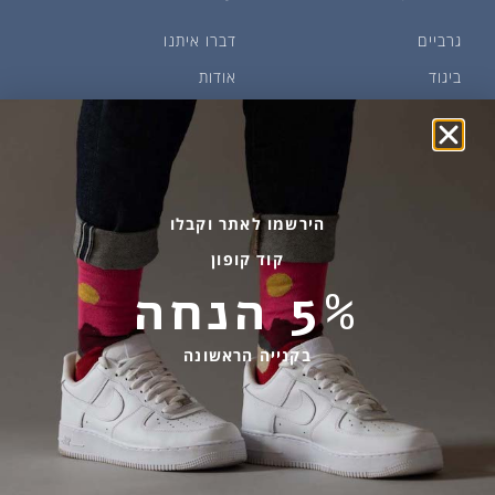
גרביים
דברו איתנו
ביגוד
אודות
שמן זית ודבש
איפה קונים?
פקעות ובצלים
הבלוג של יודפת
ארכיון
גרביים עד הבית
הירשמו לאתר וקבלו
קוד קופון
מידע שימושי
שירות לקוחות
5% הנחה
החלפות והחזרות
בהודעות ווטסאפ בלבד
אספקה ומשלוחים
058-7477780
בקנייה הראשונה
תקנון אתר
contact@yodfat.shop
הצהרת נגישות
ימים א׳-ה׳,9:00-13:00
מדיניות פרטיות