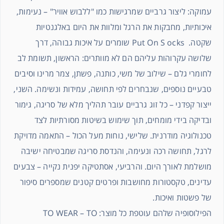
עמוקה: ליצור גרביים שמרגישות כמו "ללבוש אוויר" – נעימות,
איכותיות, מחבקות את הרגל ומלוות את היום באלגנטיות
שקטה. Put On S ocks שומרים על איכות גבוהה, דרך
שלושה עקרוהות עליהם הם לא מוותרים: הראשון, תשומת לב
לחומרי גלם – שילוב של משי, כותנה, פשתן, צמר מרינו וסיבים
טבעיים נוספים, שנבחרים לפי תחושה, עמידות ונשימה. השני,
ייצור קפדני – כל זוג גרביים עובר תהליך מלא של סריגה, גימור
ובדיקה בידי מומחים, תוך שימוש בשיטות מסורתיות לצד
טכנולוגיה מודרנית. שלישי, נוחות מעל הכול – התאמה מדויקת
לרגל, תחושה רכה ונעימה, והנדסת סריגה שמבטיחה ישיבה
מושלמת לאורך היום. והרביעי, אסתטיקה יפנית נקייה – צבעים
עדינים, טקסטורות מחושבות ופרטים קטנים שמספרים סיפור
של פשטות ואיכות.
הפילוסופיה שלהם עוטפת כל מוצר: TO WEAR – TO