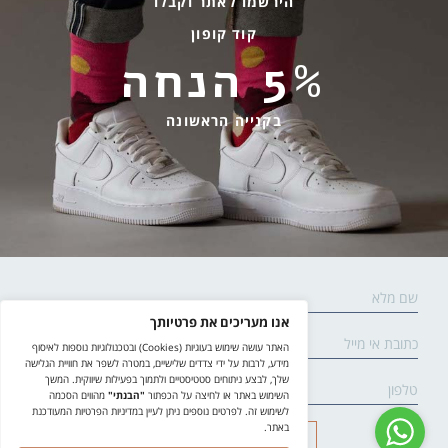
גרביים עד הבית
הירשמו לאתר וקבלו
קוד קופון
מידע שימושי
שירות לקוחות
5% הנחה
החלפות והחזרות
בהודעות ווטסאפ בלבד
אספקה ומשלוחים
058-7477780
בקנייה הראשונה
תקנון אתר
contact@yodfat.shop
הצהרת נגישות
ימים א׳-ה׳,9:00-13:00
מדיניות פרטיות
© yodfat.shop /
site by crossing parallels
/
קידום אתר
שליחה