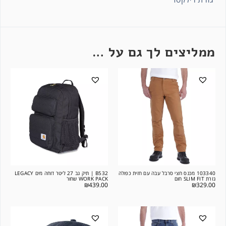
ממליצים לך גם על …
103340 מכנס חצי סרבל עבה עם חזית כפולה
B532 | תיק גב 27 ליטר דוחה מים LEGACY
גזרת SLIM FIT חום
WORK PACK שחור
₪
439.00
₪
329.00