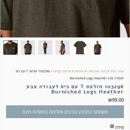
עמוד הבית
/
ביגוד קארהארט
/
חולצות
/
חולצות קצרות
/ 103296 חולצת T עם כיס
לעבודה צבע Burnished Logs Heather
103296 חולצת T עם כיס לעבודה צבע
Burnished Logs Heather
₪
99.00
משתתף במבצע כובעים וחולצות במשלוח חינם
מידה