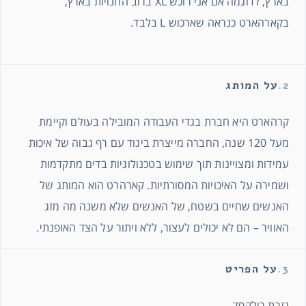
בארץ, לדוגמה אם אני רוכש XL ברוב החנויות בארץ,
בקארהארט כנראה שארכוש L בלבד.
2.
על המותג
קרהארט היא חברת בגדי העבודה המובילה בעולם וקיימת
מעל 120 שנה, החברה מייצרת ביגוד עם רף גבוה של איכות
עמידות ומצויינות תוך שימוש בטכנולוגיות בדים מתקדמות
ושמירה על האיכויות המסורתיות. קארהרט הוא המותג של
האנשים שחיים בשטח, של האנשים שלא משנה מה מזג
האוויר – הם לא יכולים לעצור, ללא ויתור על הצד האופנתי.
3.
על הפריט
גזרת רילקסד