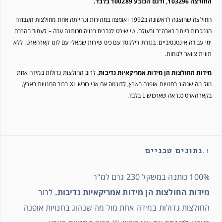
החולצה 103296, ודגם הכובע 100289 בלבד.
החולצה שהוצגה לראשונה ב1992 ואומצה במהירות ונהייתה אחת מחולצות העבודה
הנמכרות ביותר בארה"ב ובעולם. טי שירט לגברים בנויה מכותנה עבה – לעמוד בהרבה
ימי עבודה אינטנסיביים. בגזרת רילקסד עם כיס שירות שמאלי עם לוגו קארהארט. ללא
תווית צוואר לנוחות.
מידות החולצות הן מידות אמריקאיות נדיבות.
לרוב החולצות גדולות במידה אחת
מול מה שנהוג בחנויות אופנה בארץ, לדוגמה אם אני רוכש XL ברוב החנויות בארץ,
בקארהארט כנראה שארכוש L בלבד.
1.
נתונים טכניים
100% כותנה במשקל 230 גרם למ"ר
מידות החולצות הן מידות אמריקאיות נדיבות.
לרוב
החולצות גדולות במידה אחת מול מה שנהוג בחנויות אופנה