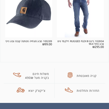
102804 ג'ינס ®RUGGED FLEX רילקסד פיט
100289 כובע מצחייה מכותנת קנבס צבע נייבי
צבע כחול 964
99.00
₪
₪
295.00
משלוח חינם
קניה מאובטחת
בקניה מעל 490₪
החזרות והחלפות
צ’יקצ’ק יוצא