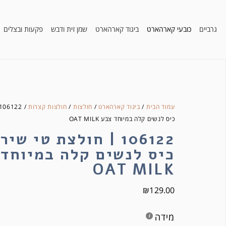
גרביים
כובעי קארהארט
ביגוד קארהארט
שמן זית ודבש
פקעות ובצלים
עמוד הבית
/
ביגוד קארהארט
/
חולצות
/
חולצות קצרות
כיס לנשים קלה במיוחד צבע OAT MILK
106122 | חולצת טי שי
כיס לנשים קלה במיוחד
OAT MILK
₪
129.00
מידה