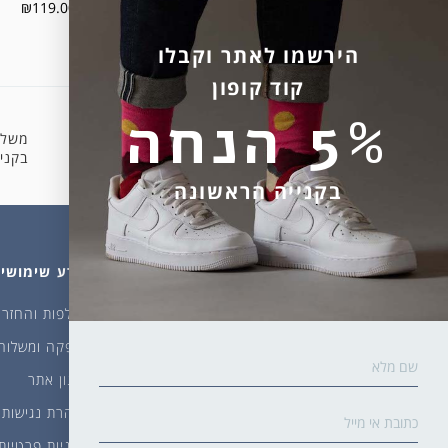
₪
119.00
₪
99.00
הירשמו לאתר וקבלו
קוד קופון
5% הנחה
משלו
קניה מאובטחת
בקניה 
בקנייה הראשונה
מהחנות
עלינו
מידע שימושי
גרביים
דברו איתנו
החלפות והחזרו
ביגוד
אודות
אספקה ומשלוח
שמן זית ודבש
איפה קונים?
תקנון אתר
פקעות ובצלים
הבלוג של יודפת
הצהרת נגישות
ארכיון
מדיניות פרטיות