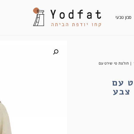
סבון טבעי
/ 106122 | חולצת טי שירט עם
רט עם
 צבע