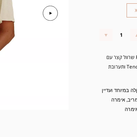
חולצה קלת משקל RELAXED FIT שרוול קצר עם
כיס בחזה. חולצה בגזרה המאפשרת תנועה עשוייה Tencel ותערובת
לה במיוחד ועדיין
מריב,
אימרה
ימרה