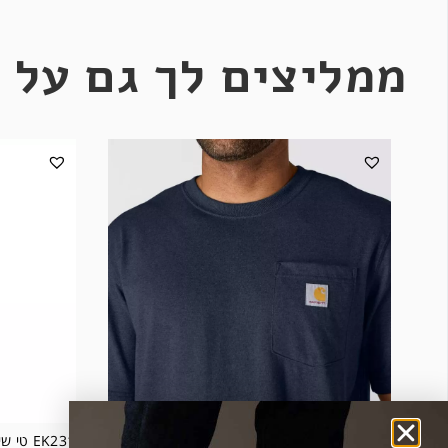
ממליצים לך גם על 
103296 חולצת T עם כיס לעבודה צבע נייבי
EK231 טי שירט לוגו שרוול ארוך צבע נייבי