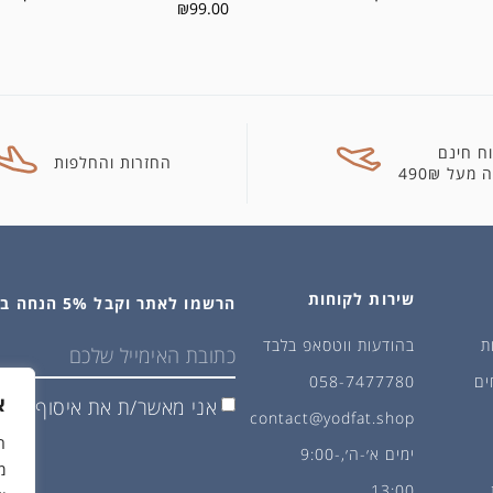
₪
99.00
ח חינם
החזרות והחלפות
מעל 490₪
שירות לקוחות
הרשמו לאתר וקבל 5% הנחה בקנייה הראשונה
ת
בהודעות ווטסאפ בלבד
ים
058-7477780
א
אני מאשר/ת את איסוף ושימ
contact@yodfat.shop
ימים א׳-ה׳,9:00-
מ
13:00