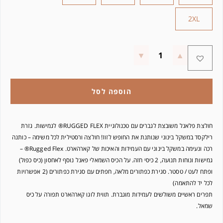
2XL
הוספה לסל
חולצת פלאנל משובצת לגברים עם טכנולוגיית RUGGED FLEX® לגמישות. גזרת
רילקסד במשקל בינוני שנותנת את החופש לזוז! חולצה ורסטילית לכל משימה – כותנה
רכה ונעימה במשקל בינוני עם העמידות והאיכות של קארהארט. Rugged Flex® –
גמישות ונוחות תנועה, 2 כיסי חזה. על הכיס השמאלי פאנל נוסף לאחסון (כיס כפול)
ופתח לעט / טסטר. סגירת כפתורים מלאה, חפתים עם סגירת כפתורים (2 אפשרויות
לכל יד להתאמה)
תפרים ראשיים משולשים לעמידות מוגברת. תווית לוגו קארהארט תפורה על כיס
שמאל.