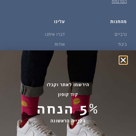
הפרטיות
מהחנות
עלינו
גרביים
דברו איתנו
ביגוד
אודות
שמן זית ודבש
איפה קונים?
פקעות ובצלים
הבלוג של יודפת
ארכיון
גרביים עד הבית
הירשמו לאתר וקבלו
קוד קופון
מידע שימושי
שירות לקוחות
5% הנחה
החלפות והחזרות
בהודעות ווטסאפ בלבד
אספקה ומשלוחים
058-7477780
בקנייה הראשונה
תקנון אתר
contact@yodfat.shop