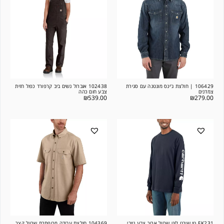
106429 | חולצת ג'ינס מונטנה עם סגירת
102438 אוברול נשים ביב קרפורד כפול חזית
צמדנים
צבע חום כהה
₪
539.00
₪
279.00
EK231 טי שירט לוגו שרוול ארוך צבע נייבי
104369 חולצת עבודה מכופתרת שרוול קצר