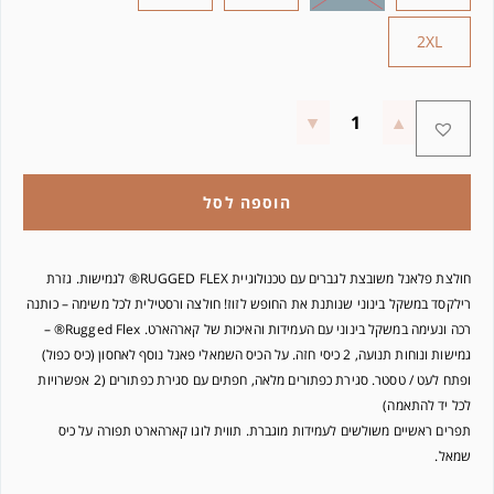
2XL
הוספה לסל
חולצת פלאנל משובצת לגברים עם טכנולוגיית RUGGED FLEX® לגמישות. גזרת
רילקסד במשקל בינוני שנותנת את החופש לזוז! חולצה ורסטילית לכל משימה – כותנה
רכה ונעימה במשקל בינוני עם העמידות והאיכות של קארהארט. Rugged Flex® –
גמישות ונוחות תנועה, 2 כיסי חזה. על הכיס השמאלי פאנל נוסף לאחסון (כיס כפול)
ופתח לעט / טסטר. סגירת כפתורים מלאה, חפתים עם סגירת כפתורים (2 אפשרויות
לכל יד להתאמה)
תפרים ראשיים משולשים לעמידות מוגברת. תווית לוגו קארהארט תפורה על כיס
שמאל.