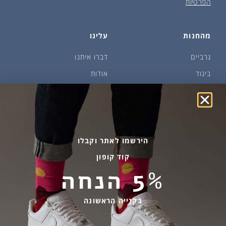
הפרטיות
מהחנות
עלינו
גרביים
דברו איתנו
ביגוד
אודות
שמן זית ודבש
איפה קונים?
פקעות ובצלים
הבלוג של יודפת
ארכיון
גרביים עד הבית
הירשמו לאתר וקבלו
קוד קופון
מידע שימושי
שירות לקוחות
5% הנחה
החלפות והחזרות
בהודעות ווטסאפ בלבד
אספקה ומשלוחים
058-7477780
בקנייה הראשונה
תקנון אתר
contact@yodfat.shop