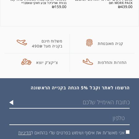
WORK PACK חום
בגזרת אוריג'ינל צבע חאקי שאמבריי
₪
159.00
₪
439.00
משלוח חינם
קניה מאובטחת
בקניה מעל 490₪
החזרות והחלפות
צ’יקצ’ק יוצא
הרשמו לאתר וקבל 5% הנחה בקנייה הראשונה
אני מאשר/ת את איסוף ושימוש בפרטים שלי בהתאם ל
מדיניות