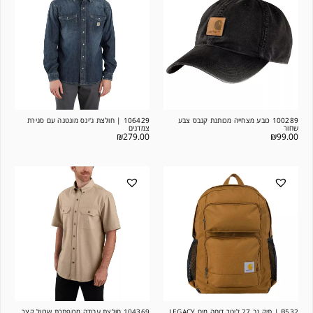
100289 כובע מצחייה מכותנת קנבס צבע
106429 | חולצת ג'ינס מונטנה עם סגירת
שחור
צמדנים
₪
279.00
₪
99.00
B532 | תיק גב 27 ליטר דוחה מים LEGACY
104369 חולצת עבודה מכופתרת שרוול קצר