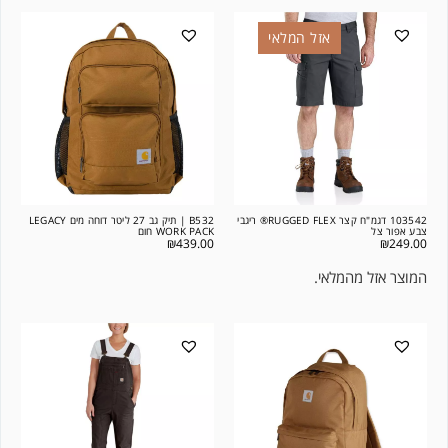
אזל המלאי
103542 דגמ"ח קצר RUGGED FLEX® ריגבי
B532 | תיק גב 27 ליטר דוחה מים LEGACY
צבע אפור צל
WORK PACK חום
₪
439.00
₪
249.00
המוצר אזל מהמלאי.