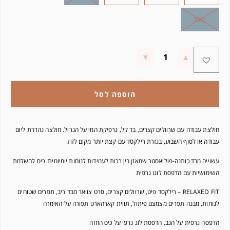
XXL
הוספה לסל
חולצת עבודה עם שרוולים קצרים, בד קל, גרפיקת המי על הגריל. חולצה נהדרת ליום
עבודה או לסוף השבוע, בגזרת רילקסד עם קצת יותר מקום לזוז.
עשוייה מבד כותנה-פוליאסטר שמאזן בין רכות לעמידות לנוחות יומיומית. כיס להשלמת
השימושיות עם הדפסת לוגו גרפית
RELAXED FIT – רילקסד פיט, שרוולים קצרים, סרט צוואר מבד ריב, תפרים שטוחים
לנוחות, מבנה תפרים מצמצם פיתול, תווית קארהארט תפורה על האימרה
הדפסה גרפית על הגב, הדפסת לוג גרפי על כיס החזה