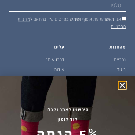
אני מאשר/ת את איסוף ושימוש בפרטים שלי בהתאם ל
מדיניות
הפרטיות
מהחנות
עלינו
גרביים
דברו איתנו
ביגוד
אודות
שמן זית ודבש
איפה קונים?
פקעות ובצלים
הבלוג של יודפת
ארכיון
גרביים עד הבית
הירשמו לאתר וקבלו
קוד קופון
מידע שימושי
שירות לקוחות
5% הנחה
החלפות והחזרות
בהודעות ווטסאפ בלבד