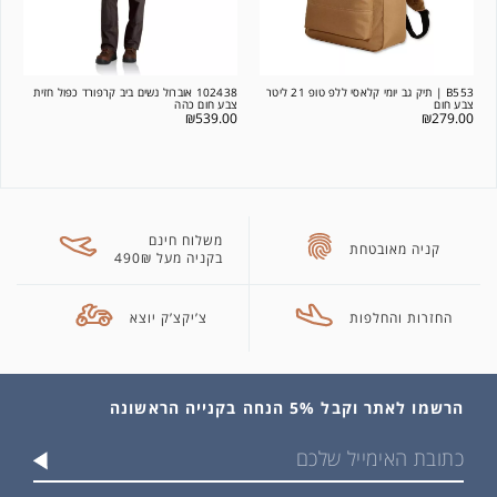
B553 | תיק גב יומי קלאסי ללפ טופ 21 ליטר
102438 אוברול נשים ביב קרפורד כפול חזית
צבע חום
צבע חום כהה
₪
539.00
₪
279.00
משלוח חינם
קניה מאובטחת
בקניה מעל 490₪
החזרות והחלפות
צ’יקצ’ק יוצא
הרשמו לאתר וקבל 5% הנחה בקנייה הראשונה