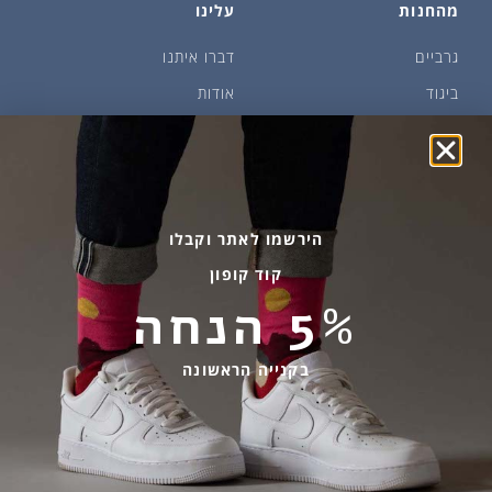
מהחנות
עלינו
גרביים
דברו איתנו
ביגוד
אודות
שמן זית ודבש
איפה קונים?
פקעות ובצלים
הבלוג של יודפת
ארכיון
גרביים עד הבית
הירשמו לאתר וקבלו
קוד קופון
מידע שימושי
שירות לקוחות
5% הנחה
החלפות והחזרות
בהודעות ווטסאפ בלבד
אספקה ומשלוחים
058-7477780
בקנייה הראשונה
תקנון אתר
contact@yodfat.shop
הצהרת נגישות
ימים א׳-ה׳,9:00-13:00
מדיניות פרטיות