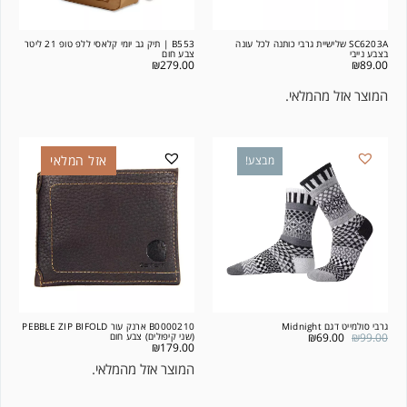
SC6203A שלישיית גרבי כותנה לכל עונה
B553 | תיק גב יומי קלאסי ללפ טופ 21 ליטר
בצבע נייבי
צבע חום
₪
279.00
₪
89.00
המוצר אזל מהמלאי.
אזל המלאי
מבצע!
גרבי סולמייט דגם Midnight
B0000210 ארנק עור PEBBLE ZIP BIFOLD
99.00
₪
69.00
₪
(שני קיפולים) צבע חום
₪
179.00
המוצר אזל מהמלאי.