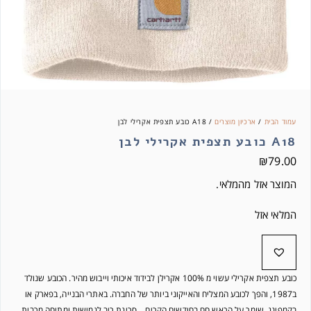
עמוד הבית
/
ארכיון מוצרים
/ A18 כובע תצפית אקרילי לבן
A18 כובע תצפית אקרילי לבן
₪
79.00
המוצר אזל מהמלאי.
המלאי אזל
כובע תצפית אקרילי עשוי מ 100% אקרילן לבידוד איכותי וייבוש מהיר. הכובע שנולד
ב1987, והפך לכובע המצליח והאייקוני ביותר של החברה. באתרי הבנייה, בפארק או
בקמפינג, שומר על הראש חם בחודשים הקרים. סריגת ריב לגמישות ומתיחה מרבית.