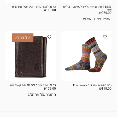
B553 | תיק גב יומי קלאסי ללפ טופ 21 ליטר
B543 לאנצ' בוקס – תיק אוכל צבע שחור
שחור
119.00
₪
₪
279.00
המוצר אזל מהמלאי.
אזל המלאי
גרבי סולמייט צמר דגם Ponderosa
B209 ארנק עור TRIFOLD חום קארהארט
₪
179.00
₪
119.00
המוצר אזל מהמלאי.