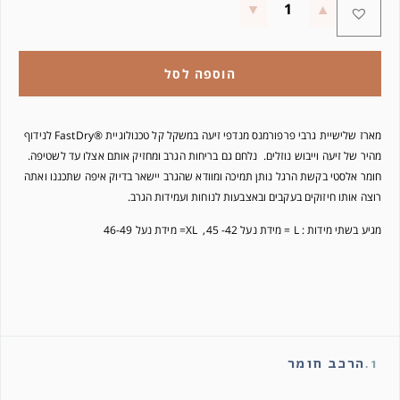
הוספה לסל
מארז שלישיית גרבי פרפורמנס מנדפי זיעה במשקל קל טכנולוגיית ®FastDry לנידוף
מהיר של זיעה וייבוש נוזלים. נלחם גם בריחות הגרב ומחזיק אותם אצלו עד לשטיפה.
חומר אלסטי בקשת הרגל נותן תמיכה ומוודא שהגרב יישאר בדיוק איפה שתכננו ואתה
רוצה אותו חיזוקים בעקבים ובאצבעות לנוחות ועמידות הגרב.
מגיע בשתי מידות : L = מידת נעל 42- 45, XL= מידת נעל 46-49
1.
הרכב חומר