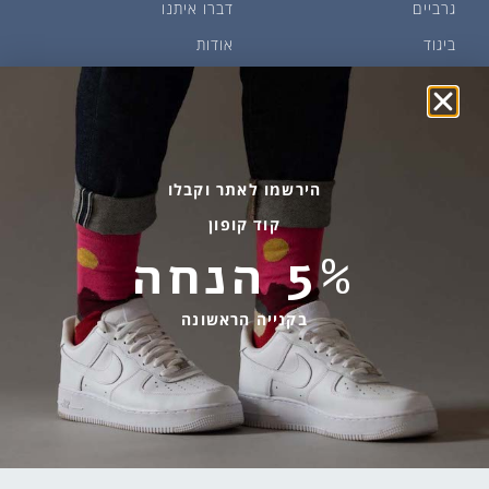
גרביים
דברו איתנו
ביגוד
אודות
שמן זית ודבש
איפה קונים?
פקעות ובצלים
הבלוג של יודפת
ארכיון
גרביים עד הבית
הירשמו לאתר וקבלו
קוד קופון
מידע שימושי
שירות לקוחות
5% הנחה
החלפות והחזרות
בהודעות ווטסאפ בלבד
אספקה ומשלוחים
058-7477780
בקנייה הראשונה
תקנון אתר
contact@yodfat.shop
הצהרת נגישות
ימים א׳-ה׳,9:00-13:00
מדיניות פרטיות