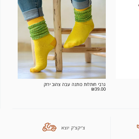
גרבי חותלות כותנה עבה צהוב ירוק
₪
39.00
צ’יקצ’ק יוצא