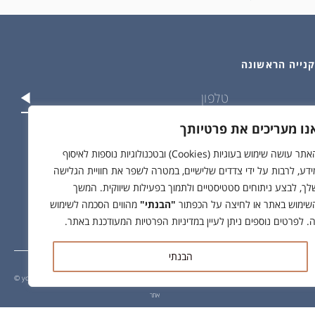
נו מעריכים את פרטיותך
וש בפרטים שלי בהתאם ל
מדיניות הפרטיות
האתר עושה שימוש בעוגיות (Cookies) ובטכנולוגיות נוספות לאיסוף
ידע, לרבות על ידי צדדים שלישיים, במטרה לשפר את חוויית הגלישה
לך, לבצע ניתוחים סטטיסטיים ולתמוך בפעילות שיווקית. המשך
שימוש באתר או לחיצה על הכפתור
"הבנתי"
מהווים הסכמה לשימוש
ה. לפרטים נוספים ניתן לעיין במדיניות הפרטיות המעודכנת באתר.
הבנתי
© yodfat.shop /
site by crossing parallels
/
קידום
אתר