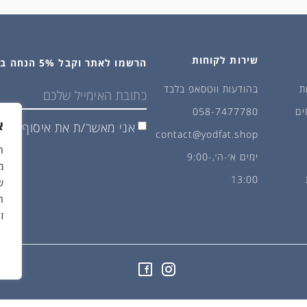
שירות לקוחות
הרשמו לאתר וקבל 5% הנחה בקנייה הראשונה
ת
בהודעות ווטסאפ בלבד
ים
058-7477780
א
אני מאשר/ת את איסוף ושימ
contact@yodfat.shop
ימים א׳-ה׳,9:00-
מ
13:00
ש
ה
ז