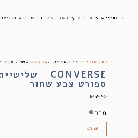
גרביים
כובעי קארהארט
ביגוד קארהארט
שמן זית ודבש
פקעות ובצלים
עמוד הבית
/
גרביים
/
/ CONVERSE – שלישיית גרבי ספורט צבע שחור
converse
CONVERSE – שלישי
ספורט צבע שחור
₪
59.90
מידה
40-46