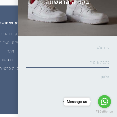
בקנייה הראשונה
מהחנות
עלינו
מידע שימושי
גרביים
דברו איתנו
החלפות והחזרו
ביגוד
אודות
אספקה ומשלוח
שמן זית ודבש
איפה קונים?
תקנון אתר
פקעות ובצלים
הבלוג של יודפת
הצהרת נגישות
ארכיון
מדיניות פרטיות
גרביים עד הבית
Message us
שליחה