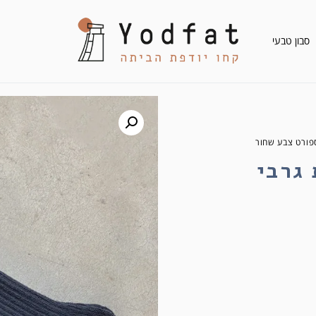
סבון טבעי
ית גרבי