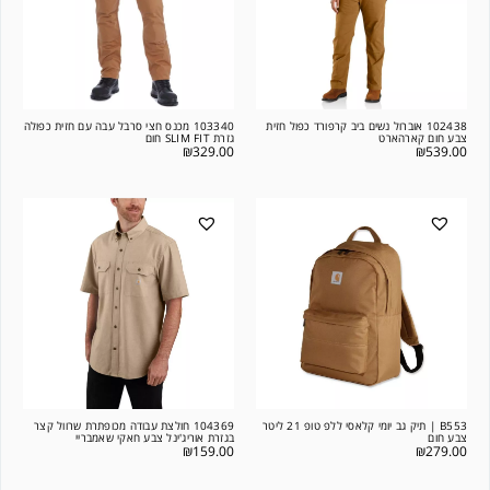
102438 אוברול נשים ביב קרפורד כפול חזית
103340 מכנס חצי סרבל עבה עם חזית כפולה
צבע חום קארהארט
גזרת SLIM FIT חום
₪
329.00
₪
539.00
B553 | תיק גב יומי קלאסי ללפ טופ 21 ליטר
104369 חולצת עבודה מכופתרת שרוול קצר
צבע חום
בגזרת אוריג'ינל צבע חאקי שאמבריי
₪
159.00
₪
279.00