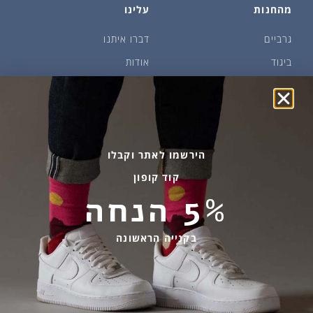
מהחנות
עלינו
גרביים
דברו איתנו
ביגוד
אודות
שמן זית ודבש
איפה קונים?
פקעות ובצלים
הבלוג של יודפת
ארכיון
גרביים עד הבית
הירשמו לאתר וקבלו
קוד קופון
מידע שימושי
שירות לקוחות
5% הנחה
החלפות והחזרות
בהודעות ווטסאפ בלבד
אספקה ומשלוחים
058-7477780
בקנייה הראשונה
תקנון אתר
contact@yodfat.shop
הצהרת נגישות
ימים א׳-ה׳,9:00-13:00
מדיניות פרטיות