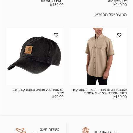
צבע חאקי כהה
WORK PACK חום
₪
439.00
₪
249.00
המוצר אזל מהמלאי.
104369 חולצת עבודה מכופתרת שרוול קצר
100289 כובע מצחייה מכותנת קנבס צבע
בגזרת אוריג'ינל צבע חאקי שאמבריי
שחור
₪
99.00
₪
159.00
משלוח חינם
קניה מאובטחת