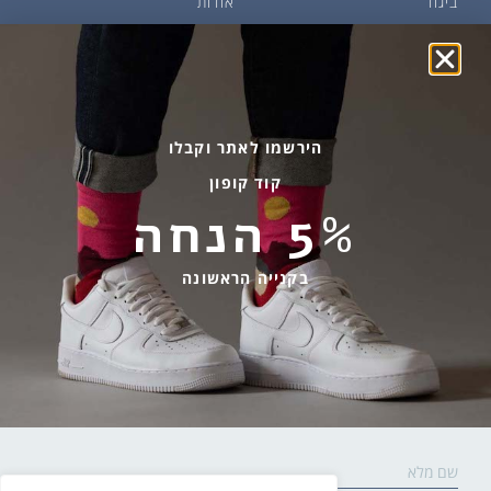
ביגוד
אודות
שמן זית ודבש
איפה קונים?
פקעות ובצלים
הבלוג של יודפת
ארכיון
גרביים עד הבית
הירשמו לאתר וקבלו
קוד קופון
מידע שימושי
שירות לקוחות
5% הנחה
החלפות והחזרות
בהודעות ווטסאפ בלבד
אספקה ומשלוחים
058-7477780
בקנייה הראשונה
תקנון אתר
contact@yodfat.shop
הצהרת נגישות
ימים א׳-ה׳,9:00-13:00
מדיניות פרטיות