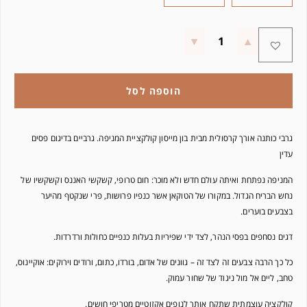
הוספה לסל
גרבי כותנה אורך קרסולית מבית בון מייסון קולקציית המניפה. גרביים בדיגום פסים
עדין
המניפה נפתחת ואיתה עולם חדש ולא מוכר: חום טרופי, קשקשי האננס וקשקשיו של
נחש הבריח הגדול. במקורו של הטוקאן אשר כנפיו פרושות, פרי שנקטף מהיער
בצבעים בוערים.
דגים נסחפים בפסי הנהר, לצד ידי שפיריות בעלות כנפיים כחולות ורדרדות.
כל כך הרבה צבעים זה לצד זה – גוונים של אדום, בורדו, כתום, ורודים וירוקים: אוקיינוס,
טחב, ליים אל מול ניגוד של שחור עמוק.
קולקציה עוצמתית שתקח אותך לנופים אקזוטיים מטריפי חושים.