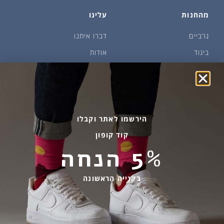
מהחנות
עלינו
גרביים
דברו איתנו
ביגוד
אודות
שמן זית ודבש
איפה קונים?
פקעות ובצלים
הבלוג של יודפת
ארכיון
גרביים עד הבית
הירשמו לאתר וקבלו
קוד קופון
מידע שימושי
שירות לקוחות
5% הנחה
החלפות והחזרות
בהודעות ווטסאפ בלבד
אספקה ומשלוחים
058-7477780
בקנייה הראשונה
תקנון אתר
contact@yodfat.shop
הצהרת נגישות
ימים א׳-ה׳,9:00-13:00