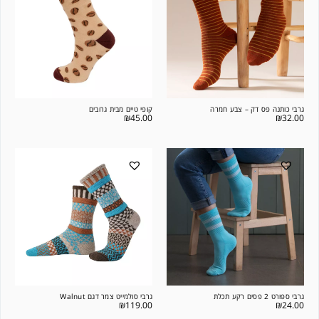
גרבי כותנה פס דק – צבע חמרה
קופי טיים מבית גרובים
₪
45.00
₪
32.00
גרבי ספורט 2 פסים רקע תכלת
גרבי סולמייט צמר דגם Walnut
₪
119.00
₪
24.00