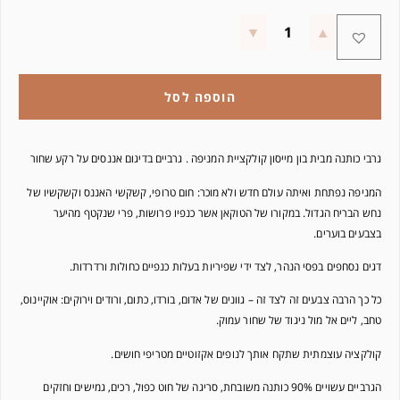
הוספה לסל
גרבי כותנה מבית בון מייסון קולקציית המניפה . גרביים בדיגום אננסים על רקע שחור
המניפה נפתחת ואיתה עולם חדש ולא מוכר: חום טרופי, קשקשי האננס וקשקשיו של
נחש הבריח הגדול. במקורו של הטוקאן אשר כנפיו פרושות, פרי שנקטף מהיער
בצבעים בוערים.
דגים נסחפים בפסי הנהר, לצד ידי שפיריות בעלות כנפיים כחולות ורדרדות.
כל כך הרבה צבעים זה לצד זה – גוונים של אדום, בורדו, כתום, ורודים וירוקים: אוקיינוס,
טחב, ליים אל מול ניגוד של שחור עמוק.
קולקציה עוצמתית שתקח אותך לנופים אקזוטיים מטריפי חושים.
הגרביים עשויים 90% כותנה משובחת, סריגה של חוט כפול, רכים, גמישים וחזקים