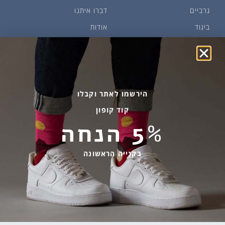
גרביים
דברו איתנו
ביגוד
אודות
שמן זית ודבש
איפה קונים?
פקעות ובצלים
הבלוג של יודפת
ארכיון
גרביים עד הבית
הירשמו לאתר וקבלו
קוד קופון
מידע שימושי
שירות לקוחות
5% הנחה
החלפות והחזרות
בהודעות ווטסאפ בלבד
אספקה ומשלוחים
058-7477780
בקנייה הראשונה
תקנון אתר
contact@yodfat.shop
הצהרת נגישות
ימים א׳-ה׳,9:00-13:00
מדיניות פרטיות