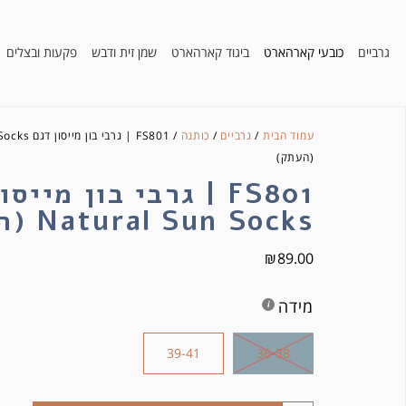
גרביים
כובעי קארהארט
ביגוד קארהארט
שמן זית ודבש
פקעות ובצלים
עמוד הבית
/
גרביים
/
כותנה
/ FS801 | גרבי
(העתק)
FS801 | גרבי בון מייס
Natural Sun Socks (העתק)
₪
89.00
מידה
39-41
36-38