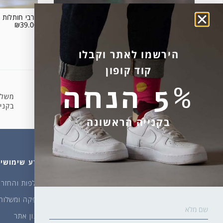
גרבי ספורט 2 פסים רקע ירוק
גרבי חותלות 
₪
39.00
₪
24.00
המוצר אזל מהמלאי.
הירשמו לאתר וקבלו
קוד קופון
5% הנחה
משלו
קניה מאובטחת
בקניה 
בקנייה הראשונה
מהחנות
עלינו
מידע שימושי
גרביים
דברו איתנו
החלפות והחזרו
ביגוד
אודות
אספקה ומשלוח
שמן זית ודבש
איפה קונים?
תקנון אתר