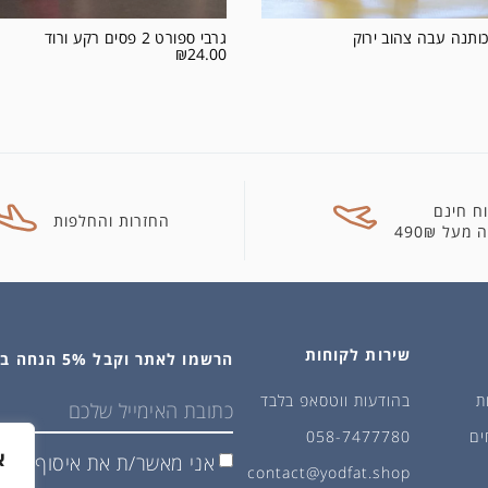
כותנה עבה צהוב ירוק
גרבי ספורט 2 פסים רקע ורוד
₪
24.00
ח חינם
החזרות והחלפות
מעל 490₪
שירות לקוחות
הרשמו לאתר וקבל 5% הנחה בקנייה הראשונה
ת
בהודעות ווטסאפ בלבד
ים
058-7477780
א
אני מאשר/ת את איסוף ושימ
contact@yodfat.shop